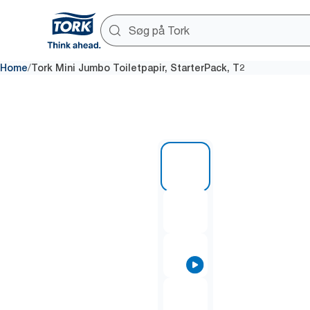
/
Home
Tork Mini Jumbo Toiletpapir, StarterPack, T2
1 of 4