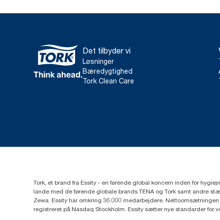
Det tilbyder vi
Løsninger
Bæredygtighed
Tork Clean Care
Tork, et brand fra Essity - en førende global koncern inden for hygi
lande med de førende globale brands TENA og Tork samt andre stær
Zewa. Essity har omkring 36.000 medarbejdere. Nettoomsætningen i 
registreret på Nasdaq Stockholm. Essity sætter nye standarder for 