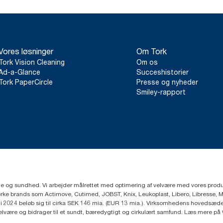
Vores løsninger
Om Tork
Tork Vision Cleaning
Om os
Ad-a-Glance
Succeshistorier
Tork PaperCircle
Presse og nyheder
Smiley-rapport
ejne og sundhed. Vi arbejder målrettet med optimering af velvære med vores produk
ke brands som Actimove, Cutimed, JOBST, Knix, Leukoplast, Libero, Libresse, 
2024 beløb sig til cirka SEK 146 mia. (EUR 13 mia.). Virksomhedens hovedsæde e
velvære og bidrager til et sundt, bæredygtigt og cirkulært samfund. Læs mere på