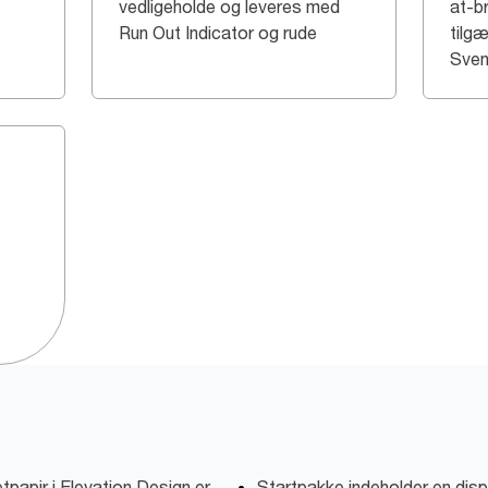
vedligeholde og leveres med
at-b
Run Out Indicator og rude
tilgæ
Sven
tpapir i Elevation Design er
Startpakke indeholder en dispe