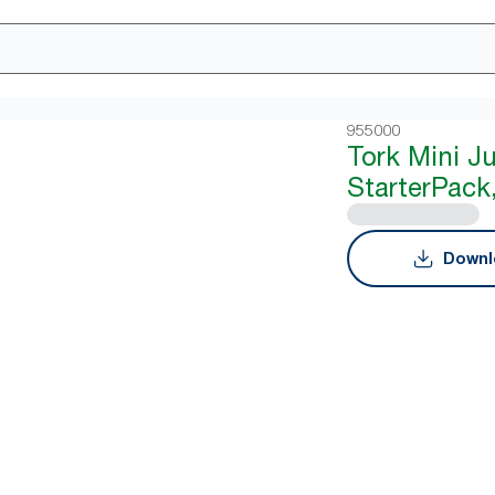
955000
Tork Mini J
StarterPack
Downl