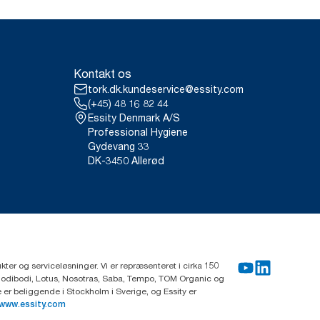
Kontakt os
tork.dk.kundeservice@essity.com
(+45) 48 16 82 44
Essity Denmark A/S
Professional Hygiene
Gydevang 33
DK-3450 Allerød
ter og serviceløsninger. Vi er repræsenteret i cirka 150
Modibodi, Lotus, Nosotras, Saba, Tempo, TOM Organic og
r beliggende i Stockholm i Sverige, og Essity er
www.essity.com