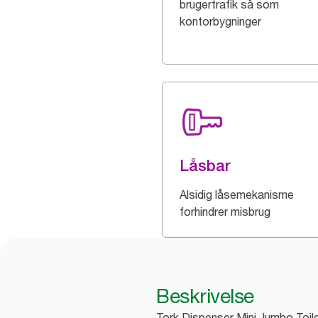
brugertrafik så som
kontorbygninger
Låsbar
Alsidig låsemekanisme
forhindrer misbrug
Beskrivelse
Tork Dispenser Mini Jumbo Toile