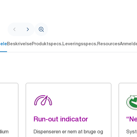
dele
Beskrivelse
Produktspecs.
Leveringsspecs.
Resources
Anmelde
Run-out indicator
“Ne
dium
Dispenseren er nem at bruge og
Syst