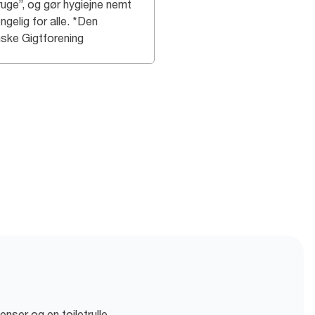
ruge”, og gør hygiejne nemt
ngelig for alle. *Den
ske Gigtforening
nser og en toiletrulle