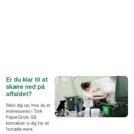
Tork PaperCircle
Det er nemt at reducere spild og gøre brugte håndklædeark til nye
®
papirprodukter med Tork PaperCircle
.
Er du klar til at
skære ned på
affaldet?
Skriv dig op, hvis du er
interesseret i Tork
PaperCircle. Så
kontakter vi dig for at
fortælle mere.