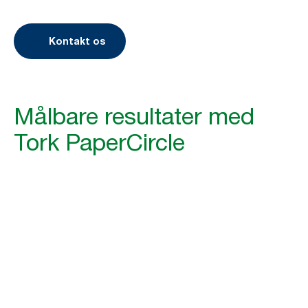
Kontakt os
Målbare resultater med
Tork PaperCircle
35+
millioner håndklædeark bliver genbrugt
hver måned