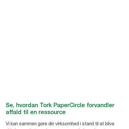
20
%
Op til 20% reduktion af affald*
98
%
siger, at Tork PaperCircle er nemt at
bruge**
Se, hvordan Tork PaperCircle forvandler
affald til en ressource
Vi kan sammen gøre din virksomhed i stand til at blive