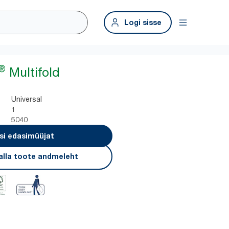
Logi sisse
®
Multifold
Universal
1
5040
si edasimüüjat
alla toote andmeleht