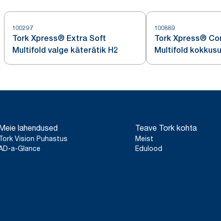
100297
100889
Tork Xpress® Extra Soft
Tork Xpress® Co
Multifold valge käterätik H2
Multifold kokkus
käterätik
Meie lahendused
Teave Tork kohta
Tork Vision Puhastus
Meist
AD-a-Glance
Edulood