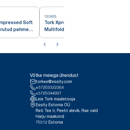
120455
1
mpressed Soft
Tork Xpress® Compressed Soft
urutud pehme
Multifold Kokkusurutud Pehme
Käterätik
Võtke meiega ühendust
torkee@essity.com
+37253322264
+3725044997
Leia Tork maaletooja
Essity Estonia OÜ
Reti Tee 9, Peetri alevik, Rae vald
Harju maakond
75312 Estonia