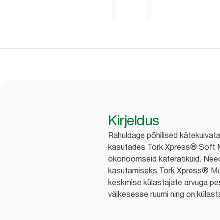
Kirjeldus
Rahuldage põhilised kätekuivat
kasutades Tork Xpress® Soft Mu
ökonoomseid käterätikuid. Need
kasutamiseks Tork Xpress® Mult
keskmise külastajate arvuga p
väikesesse ruumi ning on külasta