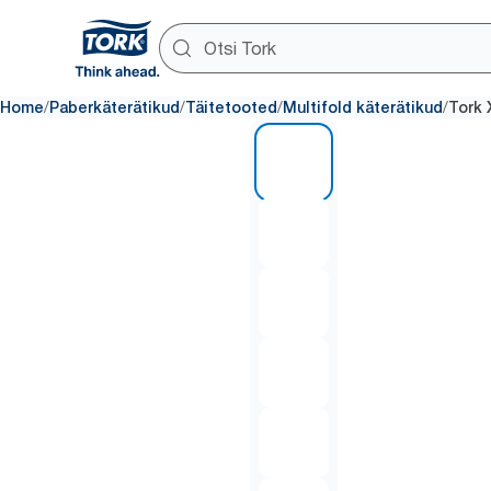
/
/
/
/
Home
Paberkäterätikud
Täitetooted
Multifold käterätikud
Tork 
1 of 6