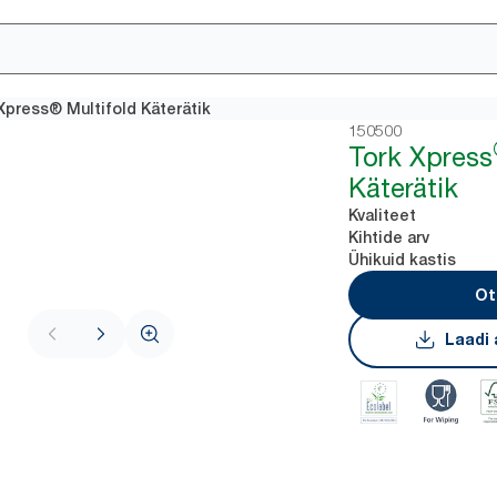
Xpress® Multifold Käterätik
150500
Tork Xpress
Käterätik
Kvaliteet
Kihtide arv
Ühikuid kastis
Ot
Laadi 