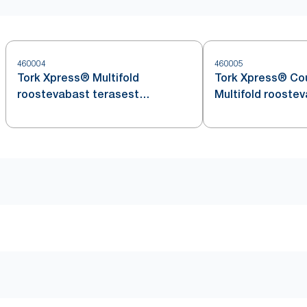
460004
460005
Tork Xpress® Multifold
Tork Xpress® Co
roostevabast terasest
Multifold rooste
käterätipaberi jaotur H2
letipealne käterä