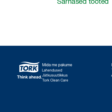
Sarnased tooted
Mida me pakume
Lahendused
Jätkusuutlikkus
Tork Clean Care