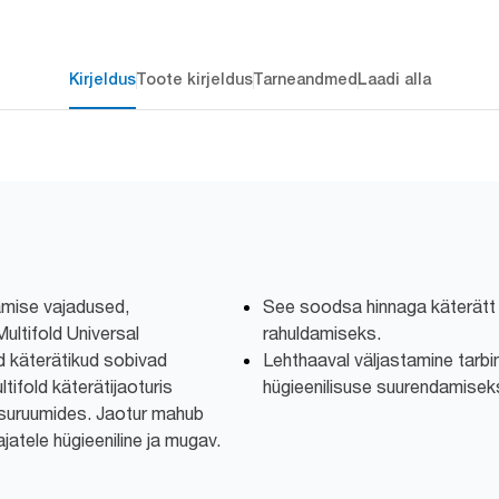
Kirjeldus
Toote kirjeldus
Tarneandmed
Laadi alla
amise vajadused,
See soodsa hinnaga käterätt 
ltifold Universal
rahuldamiseks.
 käterätikud sobivad
Lehthaaval väljastamine tarb
ifold käterätijaoturis
hügieenilisuse suurendamisek
esuruumides. Jaotur mahub
jatele hügieeniline ja mugav.