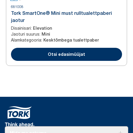
681008
Tork SmartOne® Mini must rulltualettpaberi
jaotur
Disainisari
:
Elevation
Jaoturi suurus
:
Mini
Alamkategooria
:
Kesktõmbega tualettpaber
Otsi edasimüüjat
Mida me pakume