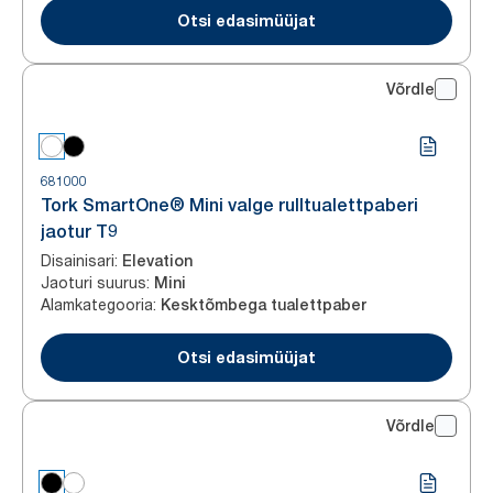
Otsi edasimüüjat
Võrdle
681000
Tork SmartOne® Mini valge rulltualettpaberi
jaotur T9
Disainisari
:
Elevation
Jaoturi suurus
:
Mini
Alamkategooria
:
Kesktõmbega tualettpaber
Otsi edasimüüjat
Võrdle