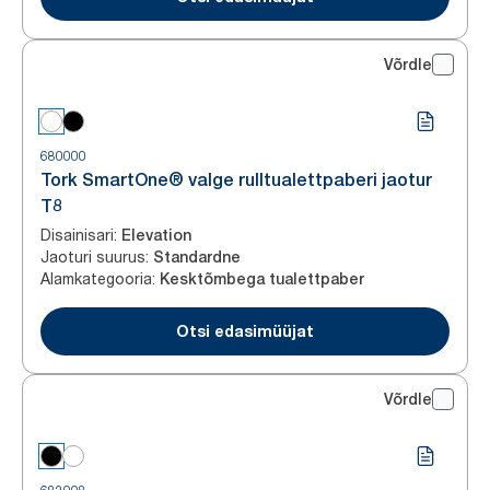
Võrdle
680000
Tork SmartOne® valge rulltualettpaberi jaotur
T8
Disainisari
:
Elevation
Jaoturi suurus
:
Standardne
Alamkategooria
:
Kesktõmbega tualettpaber
Otsi edasimüüjat
Võrdle