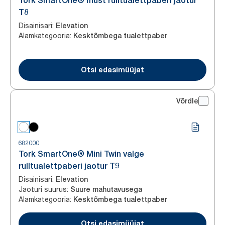
Tork SmartOne® must rulltualettpaberi jaotur
T8
Disainisari
:
Elevation
Alamkategooria
:
Kesktõmbega tualettpaber
Otsi edasimüüjat
Võrdle
682000
Tork SmartOne® Mini Twin valge
rulltualettpaberi jaotur T9
Disainisari
:
Elevation
Jaoturi suurus
:
Suure mahutavusega
Alamkategooria
:
Kesktõmbega tualettpaber
Otsi edasimüüjat