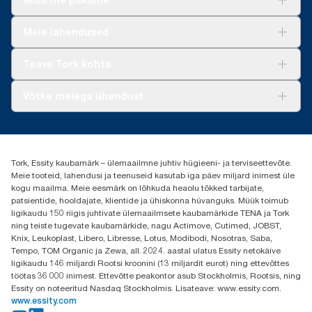
Lahendused
Meie lahendused
Jätkusuutlikkus
Tork Clean Care
Tork Vision Puhastus
Teave Tork kohta
AD-a-Glance
Meist
Võtke meiega ühendust
Edulood
torkee@essity.com
+37253322264
+3725044997
Tork, Essity kaubamärk – ülemaailmne juhtiv hügieeni- ja terviseettevõte.
Leia Tork maaletooja
Meie tooteid, lahendusi ja teenuseid kasutab iga päev miljard inimest üle
Essity Estonia OÜ
kogu maailma. Meie eesmärk on lõhkuda heaolu tõkked tarbijate,
Reti Tee 9, Peetri alevik, Rae vald
patsientide, hooldajate, klientide ja ühiskonna hüvanguks. Müük toimub
Harju maakond
ligikaudu 150 riigis juhtivate ülemaailmsete kaubamärkide TENA ja Tork
75312 Estonia
ning teiste tugevate kaubamärkide, nagu Actimove, Cutimed, JOBST,
Knix, Leukoplast, Libero, Libresse, Lotus, Modibodi, Nosotras, Saba,
Tempo, TOM Organic ja Zewa, all. 2024. aastal ulatus Essity netokäive
ligikaudu 146 miljardi Rootsi kroonini (13 miljardit eurot) ning ettevõttes
töötas 36 000 inimest. Ettevõtte peakontor asub Stockholmis, Rootsis, ning
Essity on noteeritud Nasdaq Stockholmis. Lisateave: www.essity.com.
www.essity.com