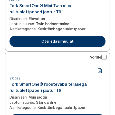
682008
Tork SmartOne® Mini Twin must
rulltualettpaberi jaotur T9
Disainisari
:
Elevation
Jaoturi suurus
:
Twin horisontaalne
Alamkategooria
:
Kesktõmbega tualettpaber
Otsi edasimüüjat
Võrdle
472054
Tork SmartOne® roostevaba terasega
rulltualettpaberi jaotur T8
Disainisari
:
Muu jaotur
Jaoturi suurus
:
Standardne
Alamkategooria
:
Kesktõmbega tualettpaber