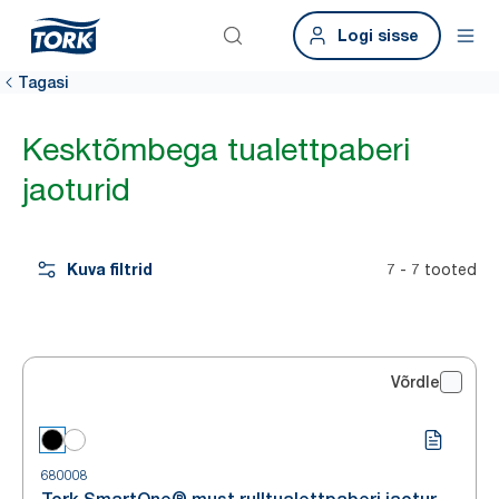
Logi sisse
Tagasi
Kesktõmbega tualettpaberi
jaoturid
Kuva filtrid
7 - 7 tooted
Võrdle
680008