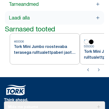
Tarneandmed
Laadi alla
Sarnased tooted
460006
Tork Mini Jumbo roostevaba
555000
Tork Mini Ju
terasega rulltualettpaberi jaotur
rulltualettpa
T2
Mida me pakume