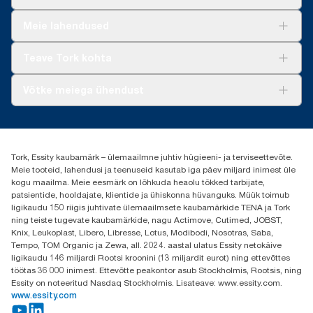
Lahendused
Meie lahendused
Jätkusuutlikkus
Tork Clean Care
Tork Vision Puhastus
Teave Tork kohta
AD-a-Glance
Meist
Võtke meiega ühendust
Edulood
torkee@essity.com
+37253322264
+3725044997
Tork, Essity kaubamärk – ülemaailmne juhtiv hügieeni- ja terviseettevõte.
Leia Tork maaletooja
Meie tooteid, lahendusi ja teenuseid kasutab iga päev miljard inimest üle
Essity Estonia OÜ
kogu maailma. Meie eesmärk on lõhkuda heaolu tõkked tarbijate,
Reti Tee 9, Peetri alevik, Rae vald
patsientide, hooldajate, klientide ja ühiskonna hüvanguks. Müük toimub
Harju maakond
ligikaudu 150 riigis juhtivate ülemaailmsete kaubamärkide TENA ja Tork
75312 Estonia
ning teiste tugevate kaubamärkide, nagu Actimove, Cutimed, JOBST,
Knix, Leukoplast, Libero, Libresse, Lotus, Modibodi, Nosotras, Saba,
Tempo, TOM Organic ja Zewa, all. 2024. aastal ulatus Essity netokäive
ligikaudu 146 miljardi Rootsi kroonini (13 miljardit eurot) ning ettevõttes
töötas 36 000 inimest. Ettevõtte peakontor asub Stockholmis, Rootsis, ning
Essity on noteeritud Nasdaq Stockholmis. Lisateave: www.essity.com.
www.essity.com