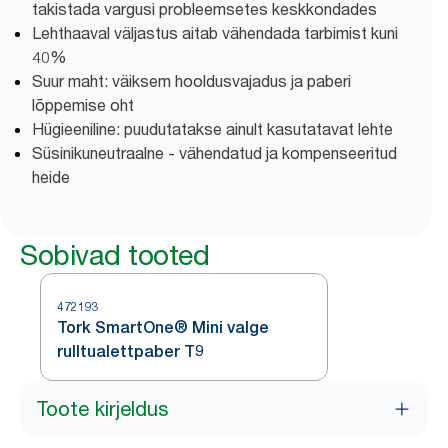
takistada vargusi probleemsetes keskkondades
Lehthaaval väljastus aitab vähendada tarbimist kuni
40%
Suur maht: väiksem hooldusvajadus ja paberi
lõppemise oht
Hügieeniline: puudutatakse ainult kasutatavat lehte
Süsinikuneutraalne - vähendatud ja kompenseeritud
heide
Sobivad tooted
472193
Tork SmartOne® Mini valge
rulltualettpaber T9
Toote kirjeldus