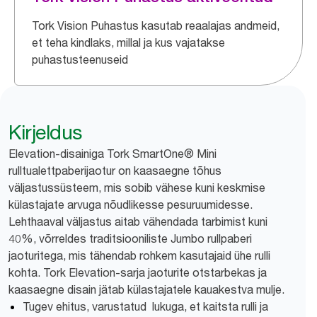
Tork Vision Puhastus kasutab reaalajas andmeid,
et teha kindlaks, millal ja kus vajatakse
puhastusteenuseid
Kirjeldus
Elevation-disainiga Tork SmartOne® Mini
rulltualettpaberijaotur on kaasaegne tõhus
väljastussüsteem, mis sobib vähese kuni keskmise
külastajate arvuga nõudlikesse pesuruumidesse.
Lehthaaval väljastus aitab vähendada tarbimist kuni
40%, võrreldes traditsiooniliste Jumbo rullpaberi
jaoturitega, mis tähendab rohkem kasutajaid ühe rulli
kohta. Tork Elevation-sarja jaoturite otstarbekas ja
kaasaegne disain jätab külastajatele kauakestva mulje.
Tugev ehitus, varustatud lukuga, et kaitsta rulli ja