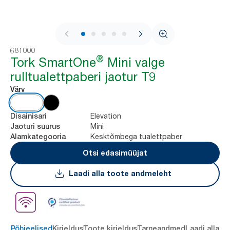
1 / 9
681000
®
Tork SmartOne
Mini valge
rulltualettpaberi jaotur T9
Värv
Elevation
Disainisari
Mini
Jaoturi suurus
Kesktõmbega tualettpaber
Alamkategooria
Otsi edasimüüjat
Laadi alla toote andmeleht
Põhieelised
Kirjeldus
Toote kirjeldus
Tarneandmed
Laadi alla