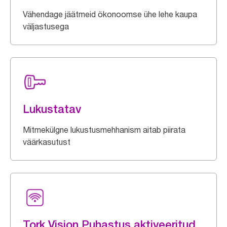
Vähendage jäätmeid ökonoomse ühe lehe kaupa
väljastusega
Lukustatav
Mitmekülgne lukustusmehhanism aitab piirata
väärkasutust
Tork Vision Puhastus aktiveeritud