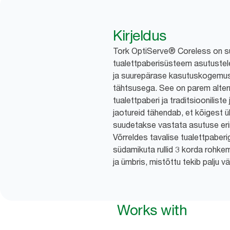
Kirjeldus
Tork OptiServe® Coreless on 
tualettpaberisüsteem asutustele
ja suurepärase kasutuskogemu
tähtsusega. See on parem altern
tualettpaberi ja traditsiooniliste
jaotureid tähendab, et kõigest üh
suudetakse vastata asutuse eri
Võrreldes tavalise tualettpabe
südamikuta rullid 3 korda rohke
ja ümbris, mistõttu tekib palju 
Works with