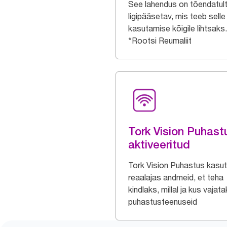
See lahendus on tõendatul
ligipääsetav, mis teeb selle
kasutamise kõigile lihtsaks.
*Rootsi Reumaliit
Tork Vision Puhast
aktiveeritud
Tork Vision Puhastus kasu
reaalajas andmeid, et teha
kindlaks, millal ja kus vajat
puhastusteenuseid