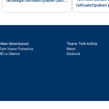
terasega rulltualettpaberi jaotur
rulltualettpaberi 
T2
Meie lahendused
Teave Tork kohta
Tork Vision Puhastus
Meist
AD-a-Glance
Edulood