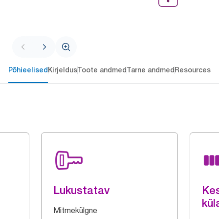
Põhieelised
Kirjeldus
Toote andmed
Tarne andmed
Resources
Lukustatav
Ke
kül
Mitmekülgne