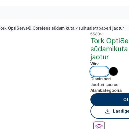
ork OptiServe® Coreless südamikuta 2 rulltualettpaberi jaotur
558041
Tork OptiSe
südamikuta 2
jaotur
Värv
Disainisari
Jaoturi suurus
Alamkategooria
Ot
Laadige