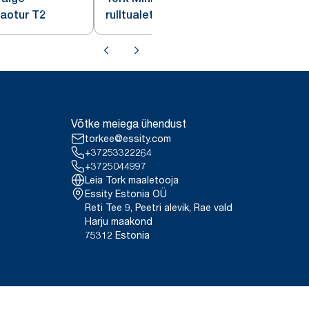
jaotur T2
rulltualettpaberi jaotur T2
Võtke meiega ühendust
torkee@essity.com
+37253322264
+3725044997
Leia Tork maaletooja
Essity Estonia OÜ
Reti Tee 9, Peetri alevik, Rae vald
Harju maakond
75312 Estonia