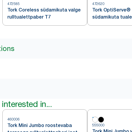
472585
472620
Tork Coreless südamikuta valge
Tork OptiServe®
rulltualettpaber T7
südamikuta tual
tions
interested in...
460006
Tork Mini Jumbo roostevaba
555000
Tork Mini Jumbo 