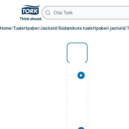
/
/
/
/
Home
Tualettpaber
Jaoturid
Südamikuta tualettpaberi jaoturid
T
1 of 6