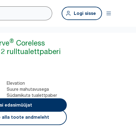
Logi sisse
®
rve
Coreless
 rulltualettpaberi
Elevation
Suure mahutavusega
Südamikuta tualettpaber
si edasimüüjat
 alla toote andmeleht