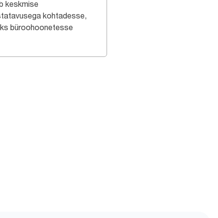
b keskmise
statavusega kohtadesse,
eks büroohoonetesse