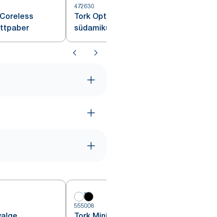
472630
4
 Coreless
Tork OptiServe® Coreless
ettpaber
südamikuta tualettpaber
5
555008
valge
Tork Mini Jumbo must