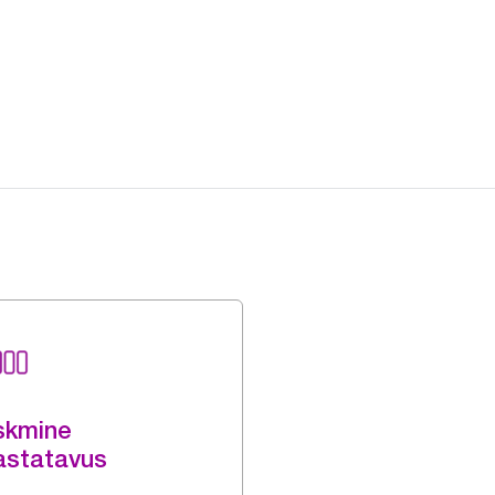
skmine
astatavus