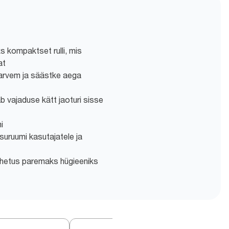
 kompaktset rulli, mis
at
arvem ja säästke aega
ab vajaduse kätt jaoturi sisse
i
suruumi kasutajatele ja
ahetus paremaks hügieeniks