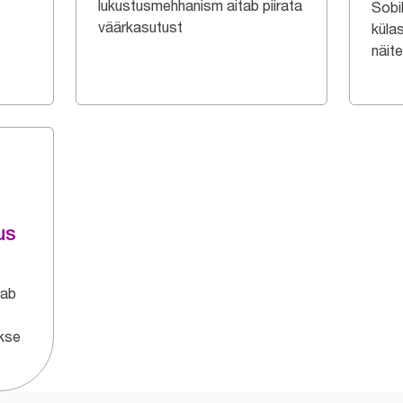
lukustusmehhanism aitab piirata
t
Sobi
väärkasutust
küla
näit
us
tab
akse