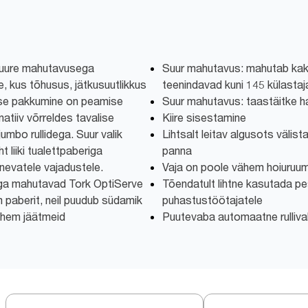
suure mahutavusega
Suur mahutavus: mahutab kaks
, kus tõhusus, jätkusuutlikkus
teenindavad kuni 145 külastaj
se pakkumine on peamise
Suur mahutavus: taastäitke h
atiiv võrreldes tavalise
Kiire sisestamine
 jumbo rullidega. Suur valik
Lihtsalt leitav algusots välist
t liiki tualettpaberiga
panna
nevatele vajadustele.
Vaja on poole vähem hoiuruum
riga mahutavad Tork OptiServe
Tõendatult lihtne kasutada pe
m paberit, neil puudub südamik
puhastustöötajatele
vähem jäätmeid
Puutevaba automaatne rulliv