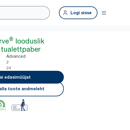
Logi sisse
®
rve
looduslik
tualettpaber
Advanced
2
24
si edasimüüjat
alla toote andmeleht