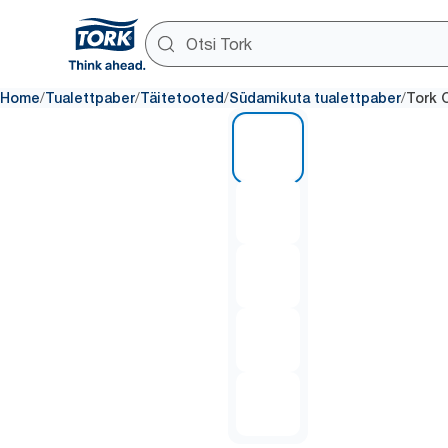
/
/
/
/
Home
Tualettpaber
Täitetooted
Südamikuta tualettpaber
Tork 
1 of 5