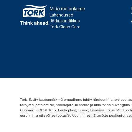
Mida me pakume
Lahendused
Jätkusuutlikkus
Tork Clean Care
Tork, Essity kaubamärk – ülemaailmne juhtiv hügieeni- ja terviseett
tarbijate, patsientide, hooldajate, klientide ja ühiskonna hüvanguk
Cutimed, JOBST, Knix, Leukoplast, Libero, Libresse, Lotus, Modibodi,
eurot) ning ettevõttes töötas 36 000 inimest. Ettevõtte peakontor a