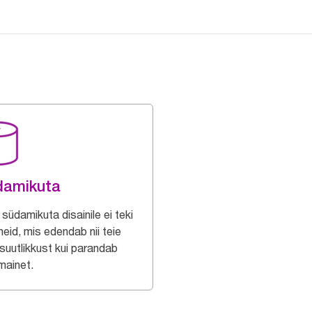
damikuta
südamikuta disainile ei teki
eid, mis edendab nii teie
usuutlikkust kui parandab
mainet.