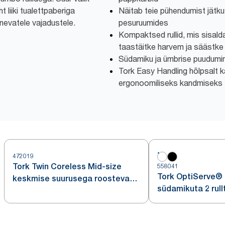
t liiki tualettpaberiga
Näitab teie pühendumist jätku
nevatele vajadustele.
pesuruumides
Kompaktsed rullid, mis sisald
taastäitke harvem ja säästke
Südamiku ja ümbrise puudumi
Tork Easy Handling hõlpsalt 
ergonoomiliseks kandmiseks
472019
Tork Twin Coreless Mid-size
558041
Tork OptiServe®
keskmise suurusega roostevaba
südamikuta 2 rull
terasega südamikuta
jaotur
rulltualettpaberi jaotur T7