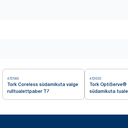
472585
472630
Tork Coreless südamikuta valge
Tork OptiServe®
rulltualettpaber T7
südamikuta tual