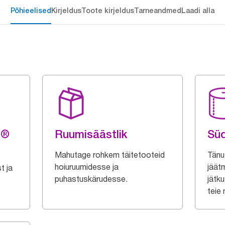
Põhieelised
Kirjeldus
Toote kirjeldus
Tarneandmed
Laadi alla
g®
Ruumisäästlik
Sü
Mahutage rohkem täitetooteid
Tänu 
hoiuruumidesse ja
jäätm
t ja
puhastuskärudesse.
jätk
teie 