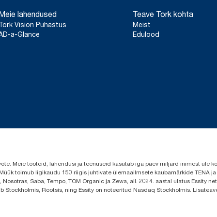
Meie lahendused
Teave Tork kohta
Tork Vision Puhastus
Meist
AD-a-Glance
Edulood
evõte. Meie tooteid, lahendusi ja teenuseid kasutab iga päev miljard inimest ül
s. Müük toimub ligikaudu 150 riigis juhtivate ülemaailmsete kaubamärkide TENA j
 Nosotras, Saba, Tempo, TOM Organic ja Zewa, all. 2024. aastal ulatus Essity neto
sub Stockholmis, Rootsis, ning Essity on noteeritud Nasdaq Stockholmis. Lisatea