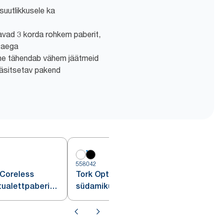
suutlikkusele ka
avad 3 korda rohkem paberit,
 aega
ne tähendab vähem jäätmeid
käsitsetav pakend
558042
5
 Coreless
Tork OptiServe® Coreless
tualettpaberi
südamikuta 2 rulltualettpaberi
jaotur