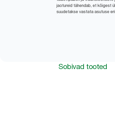
jaotureid tähendab, et kõigest üh
suudetakse vastata asutuse eri
Sobivad tooted