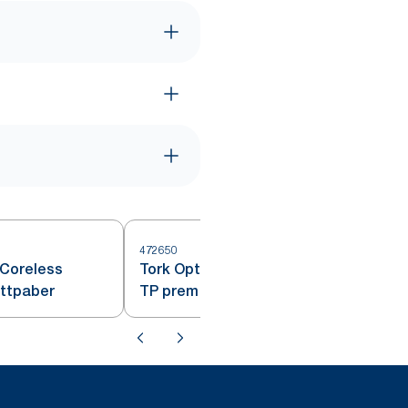
472650
 Coreless
Tork OptiServe EP südamikuta
ettpaber
TP prem 3-kihiline