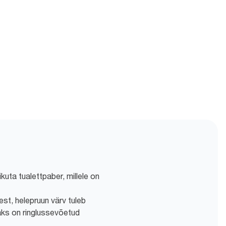
kuta tualettpaber, millele on
st, helepruun värv tuleb
kaks on ringlussevõetud