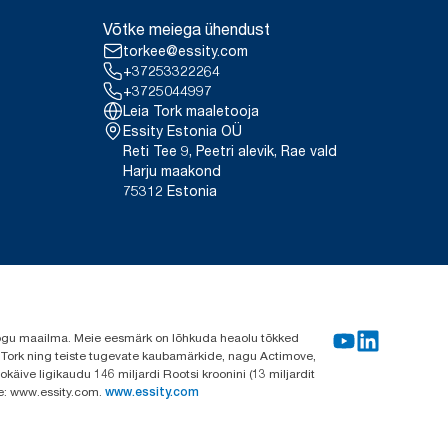
Võtke meiega ühendust
torkee@essity.com
+37253322264
+3725044997
Leia Tork maaletooja
Essity Estonia OÜ
Reti Tee 9, Peetri alevik, Rae vald
Harju maakond
75312 Estonia
e kogu maailma. Meie eesmärk on lõhkuda heaolu tõkked
a Tork ning teiste tugevate kaubamärkide, nagu Actimove,
käive ligikaudu 146 miljardi Rootsi kroonini (13 miljardit
ve: www.essity.com.
www.essity.com