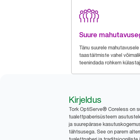
Suure mahutavuse
Tänu suurele mahutavusele
taastäitmiste vahel võimali
teenindada rohkem külastaj
Kirjeldus
Tork OptiServe® Coreless on 
tualettpaberisüsteem asutustele
ja suurepärase kasutuskogemu
tähtsusega. See on parem altern
tualettpaberi ja traditsiooniliste