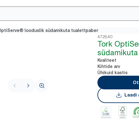
OptiServe® looduslik südamikuta tualettpaber
472640
Tork OptiSe
südamikuta 
Kvaliteet
Kihtide arv
Ühikuid kastis
Ot
Laadi 