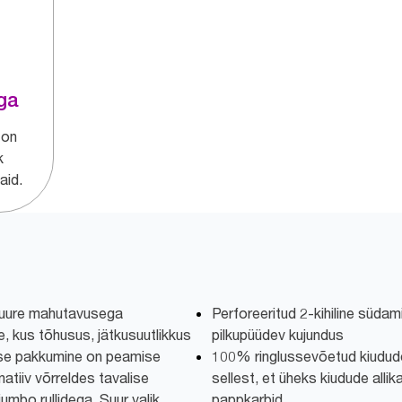
ga
 on
k
aid.
suure mahutavusega
Perforeeritud 2-kihiline südami
, kus tõhusus, jätkusuutlikkus
pilkupüüdev kujundus
se pakkumine on peamise
100% ringlussevõetud kiudude
atiiv võrreldes tavalise
sellest, et üheks kiudude alli
 jumbo rullidega. Suur valik
pappkarbid