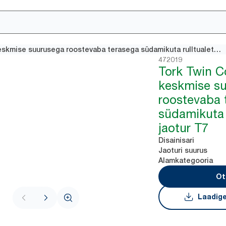
Tork Twin Coreless Mid-size keskmise suurusega roostevaba terasega südamikuta rulltualettpaberi jaotur T7
472019
Tork Twin C
keskmise s
roostevaba 
südamikuta 
jaotur T7
Disainisari
Jaoturi suurus
Alamkategooria
Ot
Laadige