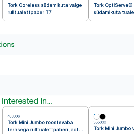
Tork Coreless südamikuta valge
Tork OptiServe®
rulltualettpaber T7
südamikuta tual
tions
interested in...
460006
Tork Mini Jumbo roostevaba
555000
Tork Mini Jumbo 
terasega rulltualettpaberi jaotur