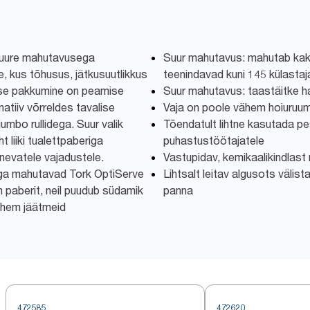
suure mahutavusega
Suur mahutavus: mahutab kaks
, kus tõhusus, jätkusuutlikkus
teenindavad kuni 145 külastaj
se pakkumine on peamise
Suur mahutavus: taastäitke h
atiiv võrreldes tavalise
Vaja on poole vähem hoiuruum
 jumbo rullidega. Suur valik
Tõendatult lihtne kasutada pe
t liiki tualettpaberiga
puhastustöötajatele
nevatele vajadustele.
Vastupidav, kemikaalikindlast
riga mahutavad Tork OptiServe
Lihtsalt leitav algusots välist
m paberit, neil puudub südamik
panna
vähem jäätmeid
472585
472620