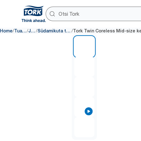
/
/
/
/
Home
Tualettpaber
Jaoturid
Südamikuta tualettpaberi jaoturid
1 of 5