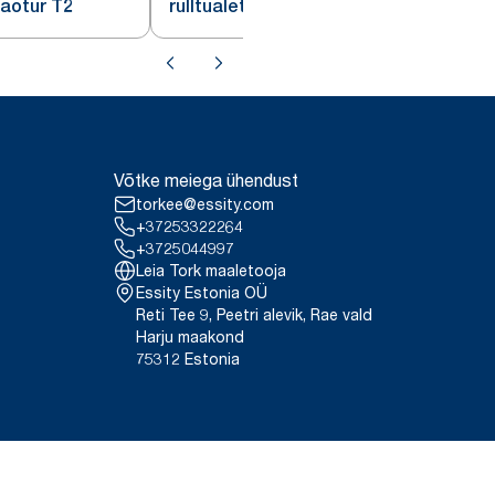
jaotur T2
rulltualettpaberi jaotur T2
Võtke meiega ühendust
torkee@essity.com
+37253322264
+3725044997
Leia Tork maaletooja
Essity Estonia OÜ
Reti Tee 9, Peetri alevik, Rae vald
Harju maakond
75312 Estonia