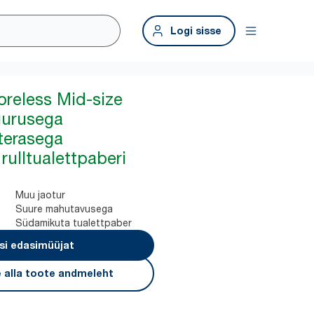
Logi sisse
oreless Mid-size
uurusega
terasega
rulltualettpaberi
Muu jaotur
Suure mahutavusega
Südamikuta tualettpaber
si edasimüüjat
 alla toote andmeleht