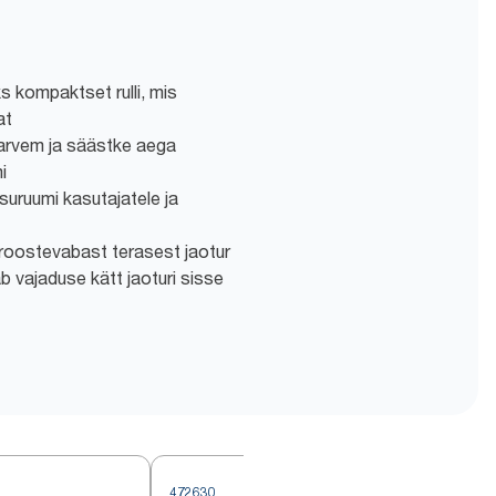
 kompaktset rulli, mis
at
arvem ja säästke aega
i
suruumi kasutajatele ja
 roostevabast terasest jaotur
ab vajaduse kätt jaoturi sisse
472630
4