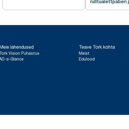
rulltualettpaberi 
T2
Meie lahendused
Teave Tork kohta
Tork Vision Puhastus
Meist
AD-a-Glance
Edulood