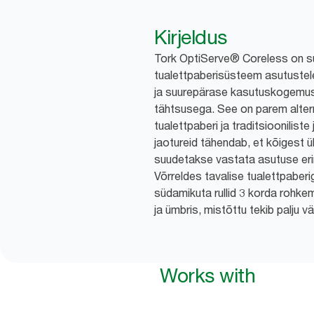
Kirjeldus
Tork OptiServe® Coreless on 
tualettpaberisüsteem asutustele
ja suurepärase kasutuskogemu
tähtsusega. See on parem altern
tualettpaberi ja traditsiooniliste
jaotureid tähendab, et kõigest üh
suudetakse vastata asutuse eri
Võrreldes tavalise tualettpabe
südamikuta rullid 3 korda rohke
ja ümbris, mistõttu tekib palju 
Works with