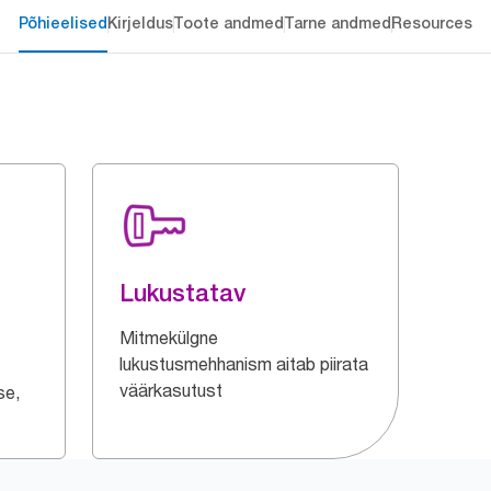
Põhieelised
Kirjeldus
Toote andmed
Tarne andmed
Resources
Lukustatav
Mitmekülgne
lukustusmehhanism aitab piirata
väärkasutust
se,