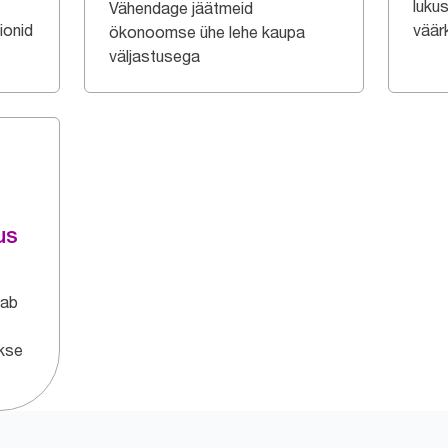
luku
Vähendage jäätmeid
ionid
väär
ökonoomse ühe lehe kaupa
väljastusega
us
tab
akse