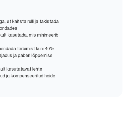
, et kaitsta rulli ja takistada
kondades
likult kasutada, mis minimeerib
ähendada tarbimist kuni 40%
jadus ja paberi lõppemise
nult kasutatavat lehte
tud ja kompenseeritud heide