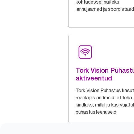
kohtadesse, näiteks
lennujaamad ja spordistaad
Tork Vision Puhast
aktiveeritud
Tork Vision Puhastus kasu
reaalajas andmeid, et teha
kindlaks, millal ja kus vajat
puhastusteenuseid