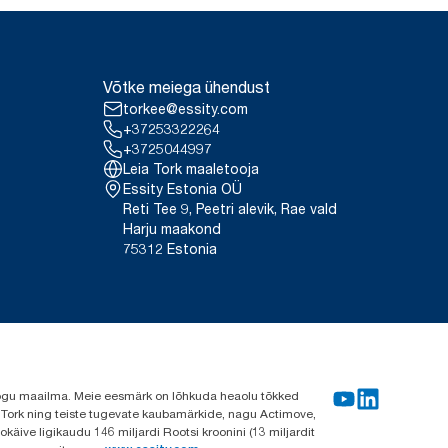
Võtke meiega ühendust
torkee@essity.com
+37253322264
+3725044997
Leia Tork maaletooja
Essity Estonia OÜ
Reti Tee 9, Peetri alevik, Rae vald
Harju maakond
75312 Estonia
e kogu maailma. Meie eesmärk on lõhkuda heaolu tõkked
a Tork ning teiste tugevate kaubamärkide, nagu Actimove,
käive ligikaudu 146 miljardi Rootsi kroonini (13 miljardit