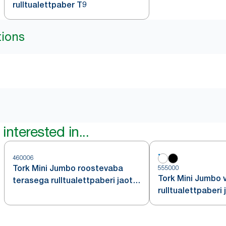
rulltualettpaber T9
tions
interested in...
460006
Tork Mini Jumbo roostevaba
555000
Tork Mini Jumbo 
terasega rulltualettpaberi jaotur
rulltualettpaberi 
T2