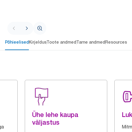
Põhieelised
Kirjeldus
Toote andmed
Tarne andmed
Resources
Ühe lehe kaupa
Luk
väljastus
ga
Mitm