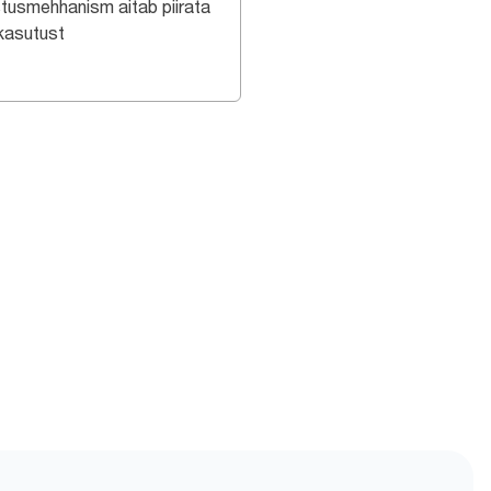
stusmehhanism aitab piirata
kasutust