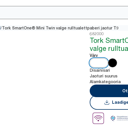
/
d
Tork SmartOne® Mini Twin valge rulltualettpaberi jaotur T9
682000
Tork Smart
valge rulltu
Värv
Disainisari
Jaoturi suurus
Alamkategooria
Ot
Laadige