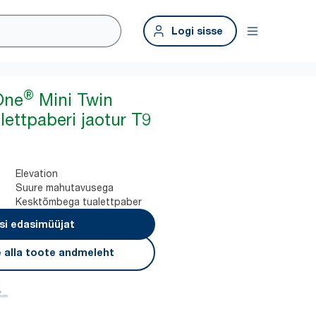
Logi sisse
®
One
Mini Twin
alettpaberi jaotur T9
Elevation
Suure mahutavusega
Kesktõmbega tualettpaber
si edasimüüjat
 alla toote andmeleht