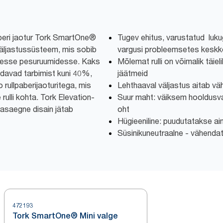
paberi jaotur Tork SmartOne®
Tugev ehitus, varustatud lukuga
äljastussüsteem, mis sobib
vargusi probleemsetes kesk
ikesse pesuruumidesse. Kaks
Mõlemat rulli on võimalik täie
endavad tarbimist kuni 40%,
jäätmeid
 rullpaberijaoturitega, mis
Lehthaaval väljastus aitab v
ulli kohta. Tork Elevation-
Suur maht: väiksem hooldusva
aasaegne disain jätab
oht
Hügieeniline: puudutatakse ai
Süsinikuneutraalne - vähenda
472193
Tork SmartOne® Mini valge