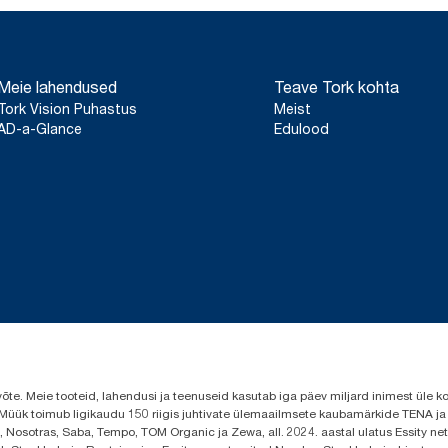
Meie lahendused
Teave Tork kohta
Tork Vision Puhastus
Meist
AD-a-Glance
Edulood
evõte. Meie tooteid, lahendusi ja teenuseid kasutab iga päev miljard inimest ül
s. Müük toimub ligikaudu 150 riigis juhtivate ülemaailmsete kaubamärkide TENA j
 Nosotras, Saba, Tempo, TOM Organic ja Zewa, all. 2024. aastal ulatus Essity neto