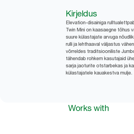
Kirjeldus
Elevation-disainiga rulltualett
Twin Mini on kaasaegne tõhus v
suure külastajate arvuga nõudl
rulli ja lehthaaval väljastus väh
võrreldes traditsiooniliste Jumbo
tähendab rohkem kasutajaid ühe r
sarja jaoturite otstarbekas ja k
külastajatele kauakestva mulje.
Works with