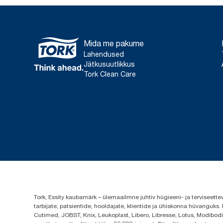
Mida me pakume
Lahendused
Jätkusuutlikkus
Tork Clean Care
Tork, Essity kaubamärk – ülemaailmne juhtiv hügieeni- ja terviseett
tarbijate, patsientide, hooldajate, klientide ja ühiskonna hüvanguk
Cutimed, JOBST, Knix, Leukoplast, Libero, Libresse, Lotus, Modibodi,