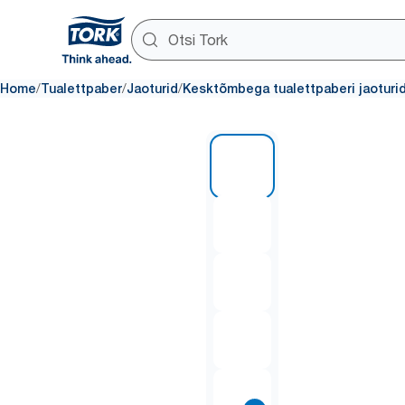
/
/
/
Home
Tualettpaber
Jaoturid
Kesktõmbega tualettpaberi jaoturi
1 of 9