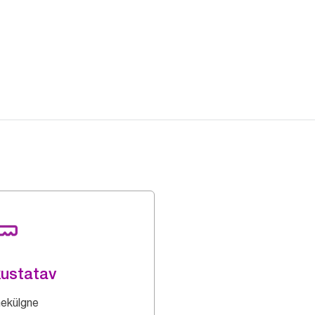
ustatav
ekülgne