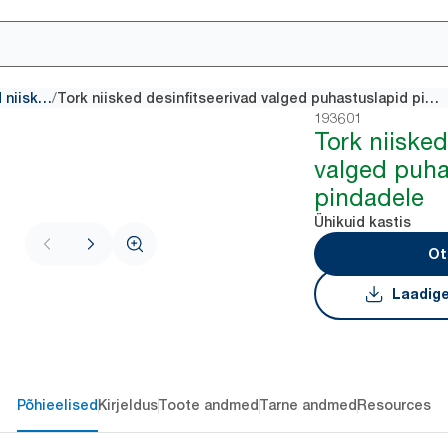
/
Desinfitseerivad niisked puhastuslapid
Tork niisked desinfitseerivad valged puhastuslapid pindadele
193601
Tork niisked
valged puha
pindadele
Ühikuid kastis
Ot
Laadige
Põhieelised
Kirjeldus
Toote andmed
Tarne andmed
Resources