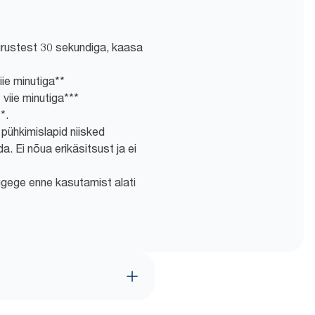
rustest 30 sekundiga, kaasa
ie minutiga**
iie minutiga***
*.
pühkimislapid niisked
a. Ei nõua erikäsitsust ja ei
ugege enne kasutamist alati