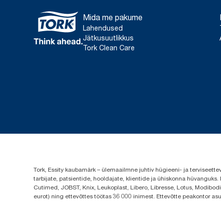
Mida me pakume
Lahendused
Jätkusuutlikkus
Tork Clean Care
Tork, Essity kaubamärk – ülemaailmne juhtiv hügieeni- ja terviseett
tarbijate, patsientide, hooldajate, klientide ja ühiskonna hüvanguk
Cutimed, JOBST, Knix, Leukoplast, Libero, Libresse, Lotus, Modibodi,
eurot) ning ettevõttes töötas 36 000 inimest. Ettevõtte peakontor a