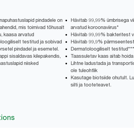
innapuhastuslapid pindadele on
Hävitab 99,99% ümbrisega vii
ahendid, mis toimivad tõhusalt
arvatud koroonaviirus*
u, kaasa arvatud
Hävitab 99,99% bakteritest vi
oogiliselt testitud ja sobivad
Hävitab 99,9% pärmseentest v
setel pindadel ja esemetel.
Dermatoloogiliselt testitud***
ppi sisaldavas kilepakendis,
Taassuletav kaas aitab hoida 
hastuslapid niisked
Lihtne ladustada ja transportid
ole tuleohtlik
Kasutage biotsiide ohutult. L
silti ja tooteteavet.
tions