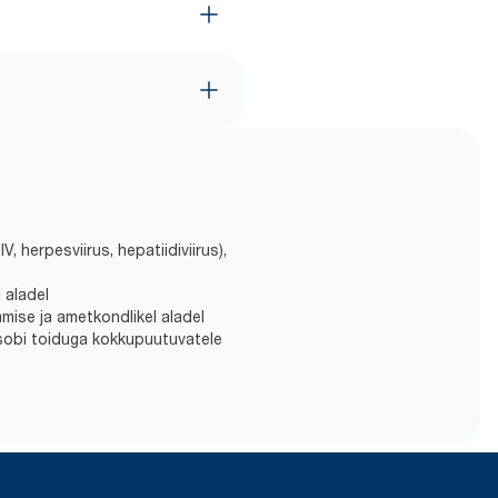
V, herpesviirus, hepatiidiviirus),
 aladel
mise ja ametkondlikel aladel
 sobi toiduga kokkupuutuvatele