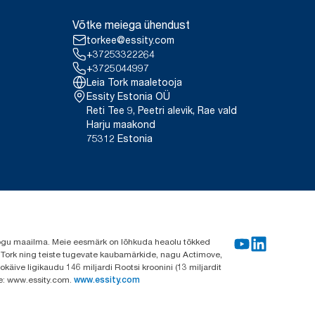
Võtke meiega ühendust
torkee@essity.com
+37253322264
+3725044997
Leia Tork maaletooja
Essity Estonia OÜ
Reti Tee 9, Peetri alevik, Rae vald
Harju maakond
75312 Estonia
e kogu maailma. Meie eesmärk on lõhkuda heaolu tõkked
a Tork ning teiste tugevate kaubamärkide, nagu Actimove,
käive ligikaudu 146 miljardi Rootsi kroonini (13 miljardit
ve: www.essity.com.
www.essity.com