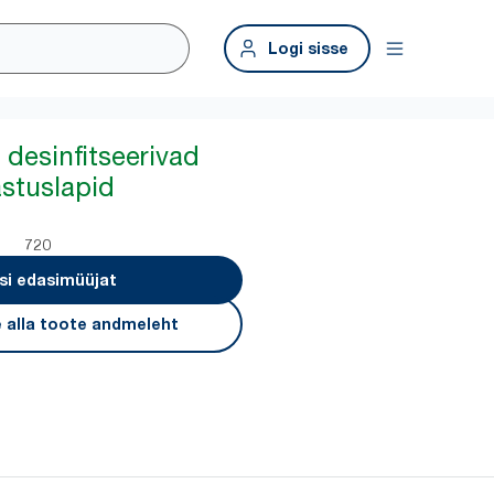
Logi sisse
 desinfitseerivad
stuslapid
720
si edasimüüjat
 alla toote andmeleht