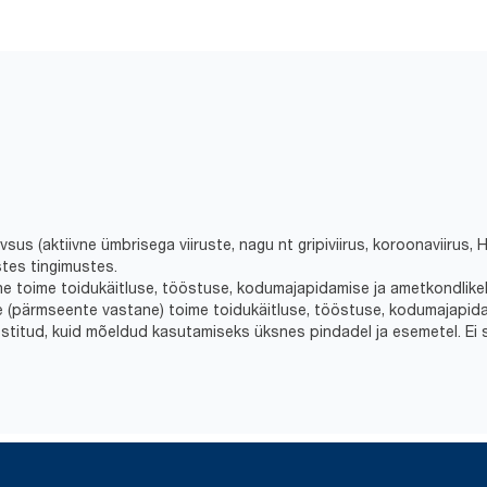
vsus (aktiivne ümbrisega viiruste, nagu nt gripiviirus, koroonaviirus, HI
tes tingimustes.
ne toime toidukäitluse, tööstuse, kodumajapidamise ja ametkondlikel
ne (pärmseente vastane) toime toidukäitluse, tööstuse, kodumajapida
testitud, kuid mõeldud kasutamiseks üksnes pindadel ja esemetel. Ei