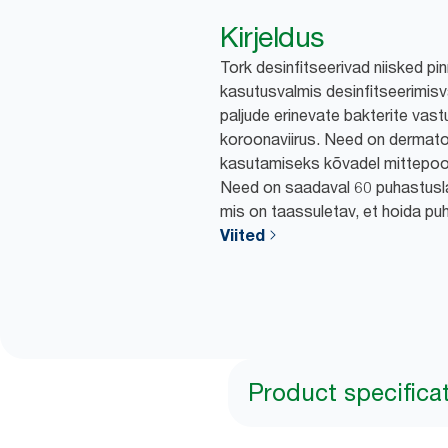
Kirjeldus
Tork desinfitseerivad niisked p
kasutusvalmis desinfitseerimisv
paljude erinevate bakterite vast
koroonaviirus. Need on dermatol
kasutamiseks kõvadel mittepoor
Need on saadaval 60 puhastusla
mis on taassuletav, et hoida pu
Viited
Product specifica