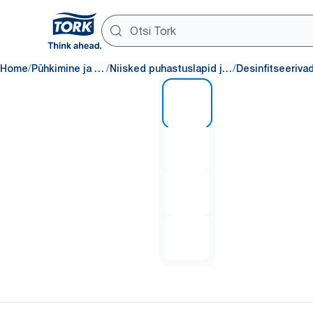
/
/
/
Home
Pühkimine ja puhastamine
Niisked puhastuslapid ja pihustiga tooted
1 of 4