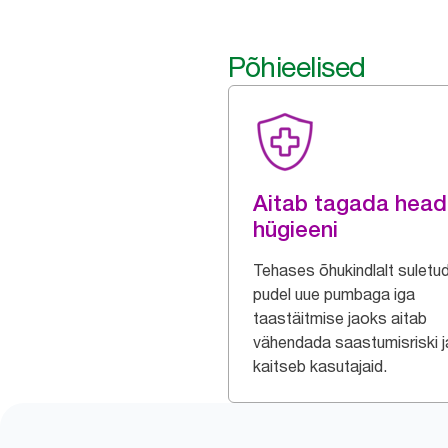
Põhieelised
Aitab tagada head
hügieeni
Tehases õhukindlalt suletu
pudel uue pumbaga iga
taastäitmise jaoks aitab
vähendada saastumisriski j
kaitseb kasutajaid.