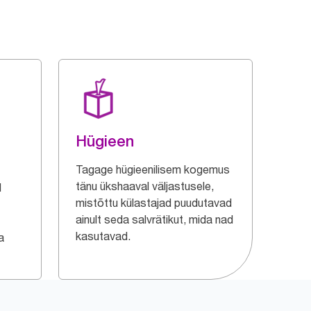
Hügieen
Tagage hügieenilisem kogemus
tänu ükshaaval väljastusele,
d
mistõttu külastajad puudutavad
ainult seda salvrätikut, mida nad
kasutavad.
a