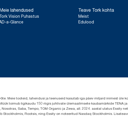
Meie lahendused
Teave Tork kohta
Tork Vision Puhastus
Meist
AD-a-Glance
Edulood
evõte. Meie tooteid, lahendusi ja teenuseid kasutab iga päev miljard inimest ül
s. Müük toimub ligikaudu 150 riigis juhtivate ülemaailmsete kaubamärkide TENA j
 Nosotras, Saba, Tempo, TOM Organic ja Zewa, all. 2024. aastal ulatus Essity neto
sub Stockholmis, Rootsis, ning Essity on noteeritud Nasdaq Stockholmis. Lisatea