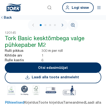
Logi sisse
Back
1 / 4
120145
Tork Basic kesktõmbega valge
pühkepaber M2
300 m per roll
Rulli pikkus
1
Kihtide arv
6
Rulle kastis
Otsi edasimüüjat
Laadi alla toote andmeleht
Põhieelised
Kirjeldus
Toote kirjeldus
Tarneandmed
Laadi alla