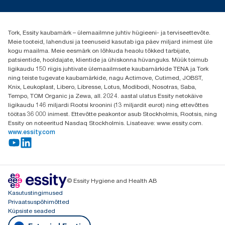
torkee@essity.com
+37253322264
+3725044997
Tork, Essity kaubamärk – ülemaailmne juhtiv hügieeni- ja terviseettevõte.
Leia Tork maaletooja
Meie tooteid, lahendusi ja teenuseid kasutab iga päev miljard inimest üle
Essity Estonia OÜ
kogu maailma. Meie eesmärk on lõhkuda heaolu tõkked tarbijate,
Reti Tee 9, Peetri alevik, Rae vald
patsientide, hooldajate, klientide ja ühiskonna hüvanguks. Müük toimub
Harju maakond
ligikaudu 150 riigis juhtivate ülemaailmsete kaubamärkide TENA ja Tork
75312 Estonia
ning teiste tugevate kaubamärkide, nagu Actimove, Cutimed, JOBST,
Knix, Leukoplast, Libero, Libresse, Lotus, Modibodi, Nosotras, Saba,
Tempo, TOM Organic ja Zewa, all. 2024. aastal ulatus Essity netokäive
ligikaudu 146 miljardi Rootsi kroonini (13 miljardit eurot) ning ettevõttes
töötas 36 000 inimest. Ettevõtte peakontor asub Stockholmis, Rootsis, ning
Essity on noteeritud Nasdaq Stockholmis. Lisateave: www.essity.com.
www.essity.com
© Essity Hygiene and Health AB
Kasutustingimused
Privaatsuspõhimõtted
Küpsiste seaded