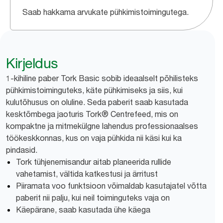
Saab hakkama arvukate pühkimistoimingutega.
Kirjeldus
1-kihiline paber Tork Basic sobib ideaalselt põhilisteks
pühkimistoiminguteks, käte pühkimiseks ja siis, kui
kulutõhusus on oluline. Seda paberit saab kasutada
kesktõmbega jaoturis Tork® Centrefeed, mis on
kompaktne ja mitmekülgne lahendus professionaalses
töökeskkonnas, kus on vaja pühkida nii käsi kui ka
pindasid.
Tork tühjenemisandur aitab planeerida rullide
vahetamist, vältida katkestusi ja ärritust
Piiramata voo funktsioon võimaldab kasutajatel võtta
paberit nii palju, kui neil toiminguteks vaja on
Käepärane, saab kasutada ühe käega