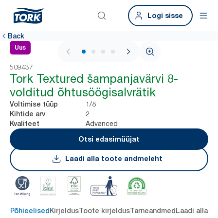
Logi sisse
Back
Uus
1 / 4
509437
Tork Textured šampanjavärvi 8-
volditud õhtusöögisalvrätik
1/8
Voltimise tüüp
2
Kihtide arv
Advanced
Kvaliteet
Otsi edasimüüjat
Laadi alla toote andmeleht
Põhieelised
Kirjeldus
Toote kirjeldus
Tarneandmed
Laadi alla