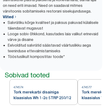
on need eriti imavad. Need on saadaval mitmes
värvitoonis sobitamiseks restorani sisekujundusega.
Viited
Salvrätiku kõrge kvaliteet ja paksus pakuvad külalisele
täiendavat mugavust
Looge sobiv õhkkond, kasutades laia valikut erinevaid
värve ja disaine
Eelvolditud salvrätid säästavad väärtuslikku aega
teeninduse ettevalmistamiseks
Tööstuslikult kompostitav toode*
Sobivad tooted
474574
474577
Tork merekarbi disainiga
Tork merekar
klaasialus Wh 1-2c 5TRP 250/12
klaasialus W