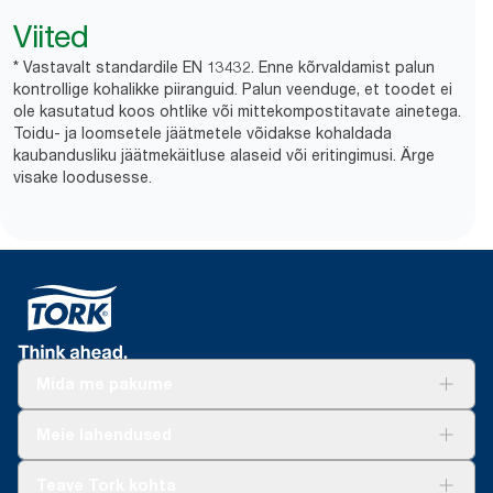
Viited
* Vastavalt standardile EN 13432. Enne kõrvaldamist palun
kontrollige kohalikke piiranguid. Palun veenduge, et toodet ei
ole kasutatud koos ohtlike või mittekompostitavate ainetega.
Toidu- ja loomsetele jäätmetele võidakse kohaldada
kaubandusliku jäätmekäitluse alaseid või eritingimusi. Ärge
visake loodusesse.
Mida me pakume
Lahendused
Meie lahendused
Jätkusuutlikkus
Tork Clean Care
Tork Vision Puhastus
Teave Tork kohta