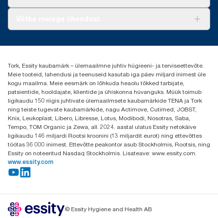
AD-a-Glance
Meist
Võtke meiega ühendust
Edulood
torkee@essity.com
+37253322264
+3725044997
Tork, Essity kaubamärk – ülemaailmne juhtiv hügieeni- ja terviseettevõte.
Leia Tork maaletooja
Meie tooteid, lahendusi ja teenuseid kasutab iga päev miljard inimest üle
Essity Estonia OÜ
kogu maailma. Meie eesmärk on lõhkuda heaolu tõkked tarbijate,
Reti Tee 9, Peetri alevik, Rae vald
patsientide, hooldajate, klientide ja ühiskonna hüvanguks. Müük toimub
Harju maakond
ligikaudu 150 riigis juhtivate ülemaailmsete kaubamärkide TENA ja Tork
75312 Estonia
ning teiste tugevate kaubamärkide, nagu Actimove, Cutimed, JOBST,
Knix, Leukoplast, Libero, Libresse, Lotus, Modibodi, Nosotras, Saba,
Tempo, TOM Organic ja Zewa, all. 2024. aastal ulatus Essity netokäive
ligikaudu 146 miljardi Rootsi kroonini (13 miljardit eurot) ning ettevõttes
töötas 36 000 inimest. Ettevõtte peakontor asub Stockholmis, Rootsis, ning
Essity on noteeritud Nasdaq Stockholmis. Lisateave: www.essity.com.
www.essity.com
© Essity Hygiene and Health AB