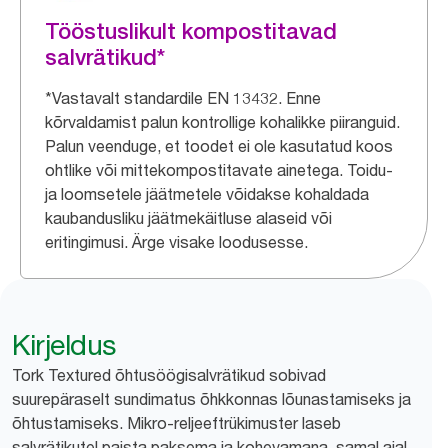
Tööstuslikult kompostitavad
salvrätikud*
*Vastavalt standardile EN 13432. Enne
kõrvaldamist palun kontrollige kohalikke piiranguid.
Palun veenduge, et toodet ei ole kasutatud koos
ohtlike või mittekompostitavate ainetega. Toidu-
ja loomsetele jäätmetele võidakse kohaldada
kaubandusliku jäätmekäitluse alaseid või
eritingimusi. Ärge visake loodusesse.
Kirjeldus
Tork Textured õhtusöögisalvrätikud sobivad
suurepäraselt sundimatus õhkkonnas lõunastamiseks ja
õhtustamiseks. Mikro-reljeeftrükimuster laseb
salvrätikutel paista paksema ja kohevamana, samal ajal