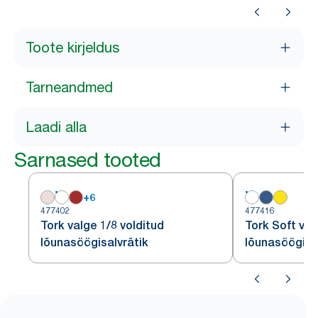
Toote kirjeldus
Tarneandmed
Laadi alla
Sarnased tooted
+
6
477402
477416
Tork valge 1/8 volditud
Tork Soft val
lõunasöögisalvrätik
lõunasöögisa