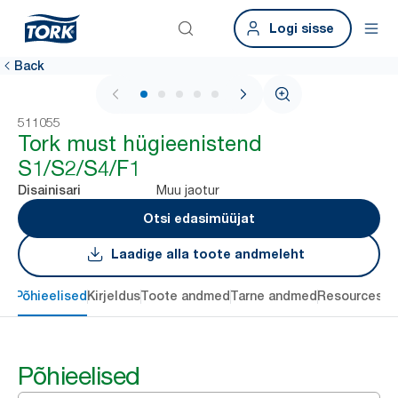
Logi sisse
Back
1 / 5
511055
Tork must hügieenistend
S1/S2/S4/F1
Muu jaotur
Disainisari
Otsi edasimüüjat
Laadige alla toote andmeleht
Põhieelised
Kirjeldus
Toote andmed
Tarne andmed
Resources
Põhieelised