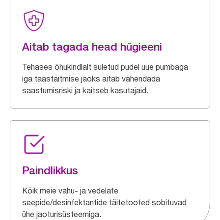
Aitab tagada head hügieeni
Tehases õhukindlalt suletud pudel uue pumbaga
iga taastäitmise jaoks aitab vähendada
saastumisriski ja kaitseb kasutajaid.
Paindlikkus
Kõik meie vahu- ja vedelate
seepide/desinfektantide täitetooted sobituvad
ühe jaoturisüsteemiga.