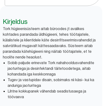
Kirjeldus
Tork hügieenisüsteem aitab büroodes jt avalikes
kohtades parandada üldhügieeni, tehes töötajatele,
külalistele ja klientidele käte desinfitseerimisvahendid ja
salvrätikud mugavalt kättesaadavaks. Süsteem aitab
parandada kätehügieeni ning näitab töötajatele, et te
hoolite nende heaolust.
Sobib paljude erinevate Tork nahahooldusvahendite
jaoturitega ja desinfektandi täitetoodetega, aitab
kohandada iga keskkonnaga
Tugev ja vastupidav disain, sobimaks nii käsi- kui ka
anduriga jaoturitega
Lihtne kokkupanek vähendab seadistusaega ja
töövaeva