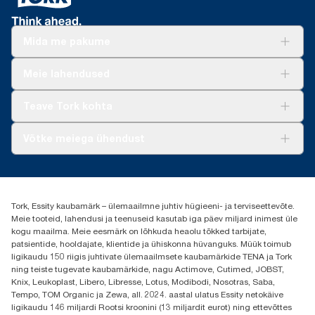
Mida me pakume
Lahendused
Meie lahendused
Jätkusuutlikkus
Tork Clean Care
Tork Vision Puhastus
Teave Tork kohta
AD-a-Glance
Meist
Võtke meiega ühendust
Edulood
torkee@essity.com
+37253322264
+3725044997
Tork, Essity kaubamärk – ülemaailmne juhtiv hügieeni- ja terviseettevõte.
Leia Tork maaletooja
Meie tooteid, lahendusi ja teenuseid kasutab iga päev miljard inimest üle
Essity Estonia OÜ
kogu maailma. Meie eesmärk on lõhkuda heaolu tõkked tarbijate,
Reti Tee 9, Peetri alevik, Rae vald
patsientide, hooldajate, klientide ja ühiskonna hüvanguks. Müük toimub
Harju maakond
ligikaudu 150 riigis juhtivate ülemaailmsete kaubamärkide TENA ja Tork
75312 Estonia
ning teiste tugevate kaubamärkide, nagu Actimove, Cutimed, JOBST,
Knix, Leukoplast, Libero, Libresse, Lotus, Modibodi, Nosotras, Saba,
Tempo, TOM Organic ja Zewa, all. 2024. aastal ulatus Essity netokäive
ligikaudu 146 miljardi Rootsi kroonini (13 miljardit eurot) ning ettevõttes