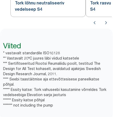
Tork lõhnu neutraliseeriv
Tork rasvu e
vedelseep S4
S4
Viited
* vastavalt standardile ISO16128
** Vastavalt 20ºC juures läbi viidud katsetele
*** Sertifitseeritud Rootsi Reumaliidu poolt, testitud The
Design for All Test kohaselt, avaldatud ajakirjas Swedish
Design Research Journal, 2011.
**** Seebi taastäitmise aja ettevõttesisese paneelkatse
põhjal.
***** Essity katse: Tork vahuseebi kasutamine võrreldes Tork
vedelseebiga Elevation sarja jaoturis
****** Essity katse põhjal
******* not including the pump