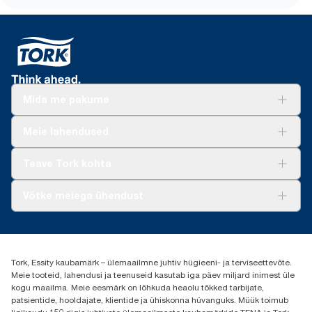
Mida me pakume
Lahendused
Meie lahendused
Jätkusuutlikkus
Tork Clean Care
Tork Vision Puhastus
Teave Tork kohta
AD-a-Glance
Meist
Võtke meiega ühendust
Edulood
torkee@essity.com
+37253322264
+3725044997
Tork, Essity kaubamärk – ülemaailmne juhtiv hügieeni- ja terviseettevõte.
Leia Tork maaletooja
Meie tooteid, lahendusi ja teenuseid kasutab iga päev miljard inimest üle
Essity Estonia OÜ
kogu maailma. Meie eesmärk on lõhkuda heaolu tõkked tarbijate,
Reti Tee 9, Peetri alevik, Rae vald
patsientide, hooldajate, klientide ja ühiskonna hüvanguks. Müük toimub
Harju maakond