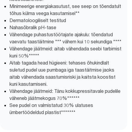
Minimeerige energiakasutust, see seep on tõendatult
tõhus külma veega kasutamisel**
Dermatoloogiliselt testitud
Nahasõbralik pH-tase
Vähendage puhastustöötajate ajakulu: tõendatud
vaevatu taastäitmine *** vähem kui 10 sekundiga ****
Vähendage jäätmeid: aitab vähendada seebi tarbimist
kuni 50%*****
Aitab tagada head hügieeni: tehases õhukindlalt
suletud pudel uue pumbaga iga taastäitmise jaoks
aitab vähendada saastumisriski ja kaitsta koostist
kuni kasutamiseni.
Vähendage jäätmeid: Tänu kokkupressitavale pudelile
väheneb jäätmekogus 70%******
See pudel on valmistatud 30% ulatuses
ümbertöödeldud plastist*******