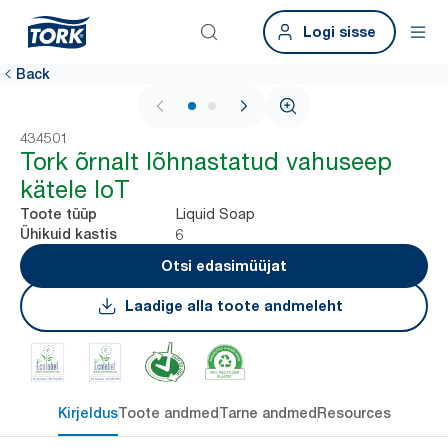
Logi sisse
Back
1 / 2
434501
Tork õrnalt lõhnastatud vahuseep
kätele IoT
Liquid Soap
Toote tüüp
6
Ühikuid kastis
Otsi edasimüüjat
Laadige alla toote andmeleht
Kirjeldus
Toote andmed
Tarne andmed
Resources