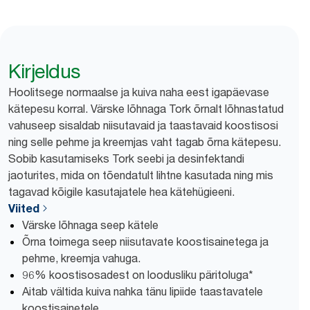
Kirjeldus
Hoolitsege normaalse ja kuiva naha eest igapäevase
kätepesu korral. Värske lõhnaga Tork õrnalt lõhnastatud
vahuseep sisaldab niisutavaid ja taastavaid koostisosi
ning selle pehme ja kreemjas vaht tagab õrna kätepesu.
Sobib kasutamiseks Tork seebi ja desinfektandi
jaoturites, mida on tõendatult lihtne kasutada ning mis
tagavad kõigile kasutajatele hea kätehügieeni.
Viited
Värske lõhnaga seep kätele
Õrna toimega seep niisutavate koostisainetega ja
pehme, kreemja vahuga.
96% koostisosadest on loodusliku päritoluga*
Aitab vältida kuiva nahka tänu lipiide taastavatele
koostisainetele.