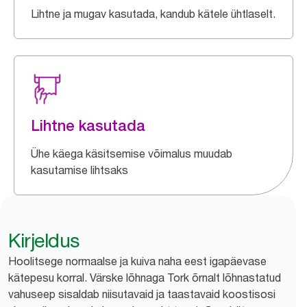
Lihtne ja mugav kasutada, kandub kätele ühtlaselt.
Lihtne kasutada
Ühe käega käsitsemise võimalus muudab
kasutamise lihtsaks
Kirjeldus
Hoolitsege normaalse ja kuiva naha eest igapäevase
kätepesu korral. Värske lõhnaga Tork õrnalt lõhnastatud
vahuseep sisaldab niisutavaid ja taastavaid koostisosi