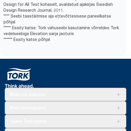
Design for All Test kohaselt, avaldatud ajakirjas Swedish
Design Research Journal, 2011.
**** Seebi taastäitmise aja ettevõttesisese paneelkatse
põhjal.
***** Essity katse: Tork vahuseebi kasutamine võrreldes Tork
vedelseebiga Elevation sarja jaoturis
****** Essity katse põhjal
Mida me pakume
Lahendused
Meie lahendused
Jätkusuutlikkus
Tork Clean Care
Tork Vision Puhastus
Teave Tork kohta
AD-a-Glance