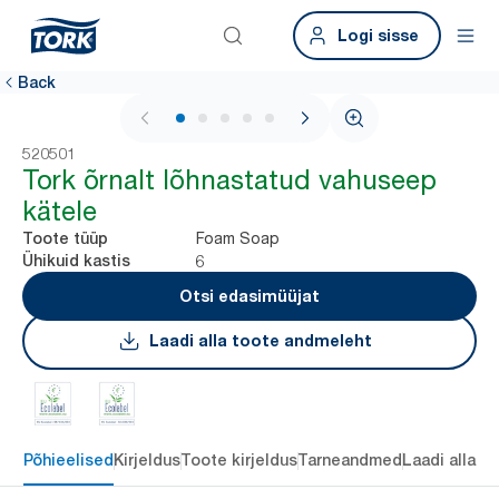
Logi sisse
Back
1 / 6
520501
Tork õrnalt lõhnastatud vahuseep
kätele
Foam Soap
Toote tüüp
6
Ühikuid kastis
Otsi edasimüüjat
Laadi alla toote andmeleht
Põhieelised
Kirjeldus
Toote kirjeldus
Tarneandmed
Laadi alla