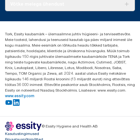
Meist
Võtke meiega ühendust
Edulood
torkee@essity.com
+37253322264
+3725044997
Tork, Essity kaubamärk – ülemaailmne juhtiv hügieeni- ja terviseettevõte.
Leia Tork maaletooja
Meie tooteid, lahendusi ja teenuseid kasutab iga päev miljard inimest üle
Essity Estonia OÜ
kogu maailma. Meie eesmärk on lõhkuda heaolu tõkked tarbijate,
Reti Tee 9, Peetri alevik, Rae vald
patsientide, hooldajate, klientide ja ühiskonna hüvanguks. Müük toimub
Harju maakond
ligikaudu 150 riigis juhtivate ülemaailmsete kaubamärkide TENA ja Tork
75312 Estonia
ning teiste tugevate kaubamärkide, nagu Actimove, Cutimed, JOBST,
Knix, Leukoplast, Libero, Libresse, Lotus, Modibodi, Nosotras, Saba,
Tempo, TOM Organic ja Zewa, all. 2024. aastal ulatus Essity netokäive
ligikaudu 146 miljardi Rootsi kroonini (13 miljardit eurot) ning ettevõttes
töötas 36 000 inimest. Ettevõtte peakontor asub Stockholmis, Rootsis, ning
Essity on noteeritud Nasdaq Stockholmis. Lisateave: www.essity.com.
www.essity.com
© Essity Hygiene and Health AB
Kasutustingimused
Privaatsuspõhimõtted