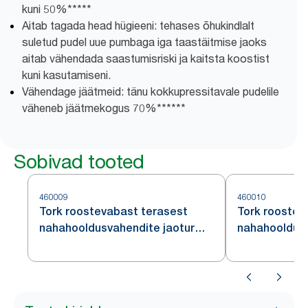
kuni 50%*****
Aitab tagada head hügieeni: tehases õhukindlalt
suletud pudel uue pumbaga iga taastäitmise jaoks
aitab vähendada saastumisriski ja kaitsta koostist
kuni kasutamiseni.
Vähendage jäätmeid: tänu kokkupressitavale pudelile
väheneb jäätmekogus 70%​******
Sobivad tooted
460009
460010
Tork roostevabast terasest
Tork roostev
nahahooldusvahendite jaotur
nahahooldusv
Intuition™ sensoriga S4