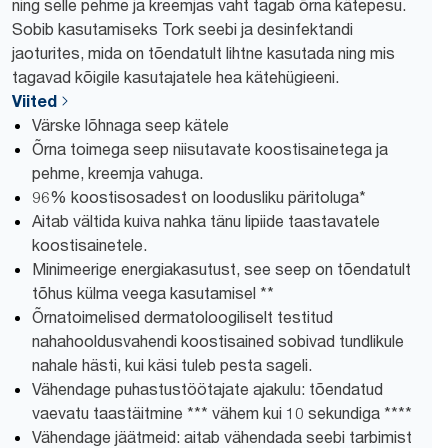
ning selle pehme ja kreemjas vaht tagab õrna kätepesu.
Sobib kasutamiseks Tork seebi ja desinfektandi
jaoturites, mida on tõendatult lihtne kasutada ning mis
tagavad kõigile kasutajatele hea kätehügieeni.
Viited
Värske lõhnaga seep kätele
Õrna toimega seep niisutavate koostisainetega ja
pehme, kreemja vahuga.
96% koostisosadest on loodusliku päritoluga*
Aitab vältida kuiva nahka tänu lipiide taastavatele
koostisainetele.
Minimeerige energiakasutust, see seep on tõendatult
tõhus külma veega kasutamisel **
Õrnatoimelised dermatoloogiliselt testitud
nahahooldusvahendi koostisained sobivad tundlikule
nahale hästi, kui käsi tuleb pesta sageli.
Vähendage puhastustöötajate ajakulu: tõendatud
vaevatu taastäitmine *** vähem kui 10 sekundiga ****
Vähendage jäätmeid: aitab vähendada seebi tarbimist