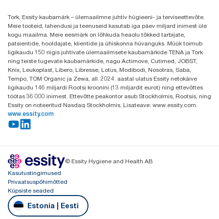
+3725044997
Tork, Essity kaubamärk – ülemaailmne juhtiv hügieeni- ja terviseettevõte.
Leia Tork maaletooja
Meie tooteid, lahendusi ja teenuseid kasutab iga päev miljard inimest üle
Essity Estonia OÜ
kogu maailma. Meie eesmärk on lõhkuda heaolu tõkked tarbijate,
Reti Tee 9, Peetri alevik, Rae vald
patsientide, hooldajate, klientide ja ühiskonna hüvanguks. Müük toimub
Harju maakond
ligikaudu 150 riigis juhtivate ülemaailmsete kaubamärkide TENA ja Tork
75312 Estonia
ning teiste tugevate kaubamärkide, nagu Actimove, Cutimed, JOBST,
Knix, Leukoplast, Libero, Libresse, Lotus, Modibodi, Nosotras, Saba,
Tempo, TOM Organic ja Zewa, all. 2024. aastal ulatus Essity netokäive
ligikaudu 146 miljardi Rootsi kroonini (13 miljardit eurot) ning ettevõttes
töötas 36 000 inimest. Ettevõtte peakontor asub Stockholmis, Rootsis, ning
Essity on noteeritud Nasdaq Stockholmis. Lisateave: www.essity.com.
www.essity.com
© Essity Hygiene and Health AB
Kasutustingimused
Privaatsuspõhimõtted
Küpsiste seaded
Estonia | Eesti