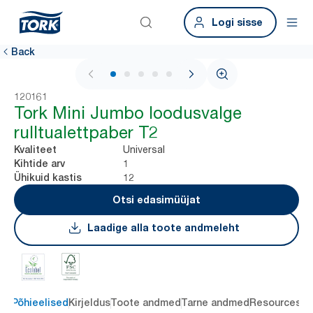
Logi sisse
Back
1 / 6
120161
Tork Mini Jumbo loodusvalge
rulltualettpaber T2
Universal
Kvaliteet
1
Kihtide arv
12
Ühikuid kastis
Otsi edasimüüjat
Laadige alla toote andmeleht
Põhieelised
Kirjeldus
Toote andmed
Tarne andmed
Resources