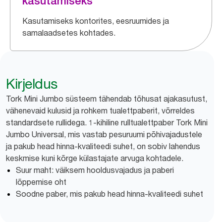
kasutamiseks
Kasutamiseks kontorites, eesruumides ja
samalaadsetes kohtades.
Kirjeldus
Tork Mini Jumbo süsteem tähendab tõhusat ajakasutust,
vähenevaid kulusid ja rohkem tualettpaberit, võrreldes
standardsete rullidega. 1-kihiline rulltualettpaber Tork Mini
Jumbo Universal, mis vastab pesuruumi põhivajadustele
ja pakub head hinna-kvaliteedi suhet, on sobiv lahendus
keskmise kuni kõrge külastajate arvuga kohtadele.
Suur maht: väiksem hooldusvajadus ja paberi
lõppemise oht
Soodne paber, mis pakub head hinna-kvaliteedi suhet