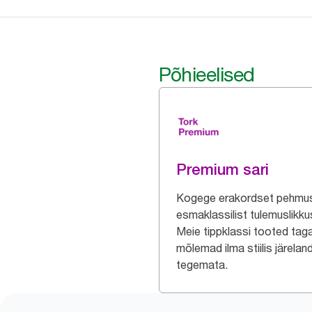
Põhieelised
Premium sari
Kogege erakordset pehmus
esmaklassilist tulemuslikku
Meie tippklassi tooted tag
mõlemad ilma stiilis järelan
tegemata.