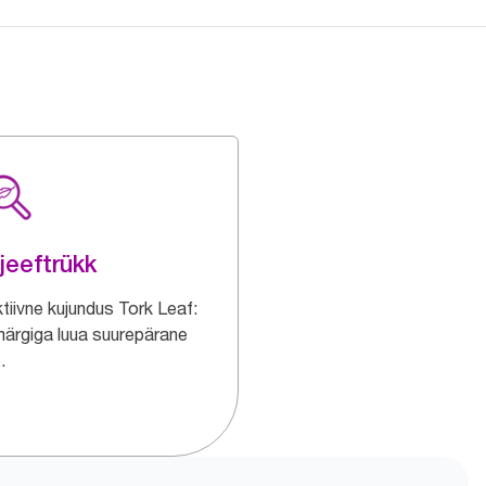
jeeftrükk
tiivne kujundus Tork Leaf:
ärgiga luua suurepärane
.