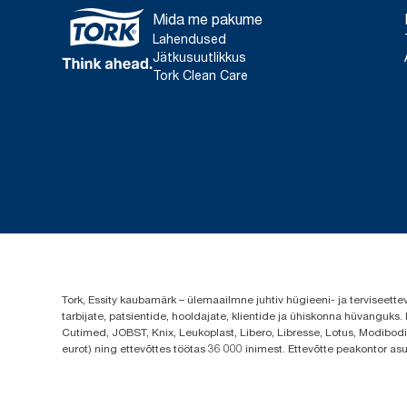
Mida me pakume
Lahendused
Jätkusuutlikkus
Tork Clean Care
Tork, Essity kaubamärk – ülemaailmne juhtiv hügieeni- ja terviseett
tarbijate, patsientide, hooldajate, klientide ja ühiskonna hüvanguk
Cutimed, JOBST, Knix, Leukoplast, Libero, Libresse, Lotus, Modibodi,
eurot) ning ettevõttes töötas 36 000 inimest. Ettevõtte peakontor a