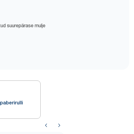
tud suurepärase mulje
paberirulli