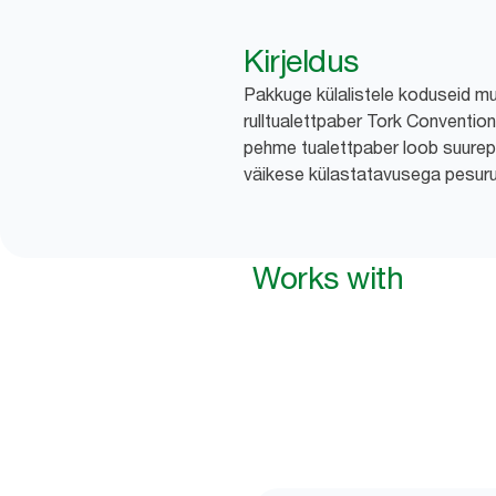
Kirjeldus
Pakkuge külalistele koduseid m
rulltualettpaber Tork Convention
pehme tualettpaber loob suurep
väikese külastatavusega pesur
Works with