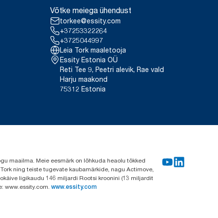
Võtke meiega ühendust
torkee@essity.com
+37253322264
+3725044997
Leia Tork maaletooja
Essity Estonia OÜ
Reti Tee 9, Peetri alevik, Rae vald
Harju maakond
75312 Estonia
e kogu maailma. Meie eesmärk on lõhkuda heaolu tõkked
a Tork ning teiste tugevate kaubamärkide, nagu Actimove,
käive ligikaudu 146 miljardi Rootsi kroonini (13 miljardit
ve: www.essity.com.
www.essity.com