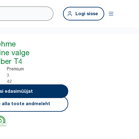
Logi sisse
pehme
line valge
aber T4
Premium
3
42
si edasimüüjat
 alla toote andmeleht