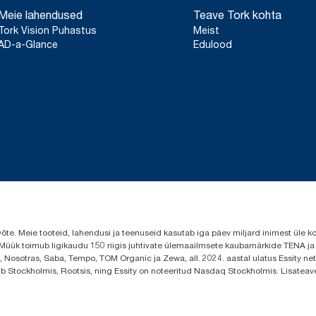
Meie lahendused
Teave Tork kohta
Tork Vision Puhastus
Meist
AD-a-Glance
Edulood
evõte. Meie tooteid, lahendusi ja teenuseid kasutab iga päev miljard inimest ül
s. Müük toimub ligikaudu 150 riigis juhtivate ülemaailmsete kaubamärkide TENA j
 Nosotras, Saba, Tempo, TOM Organic ja Zewa, all. 2024. aastal ulatus Essity neto
sub Stockholmis, Rootsis, ning Essity on noteeritud Nasdaq Stockholmis. Lisatea