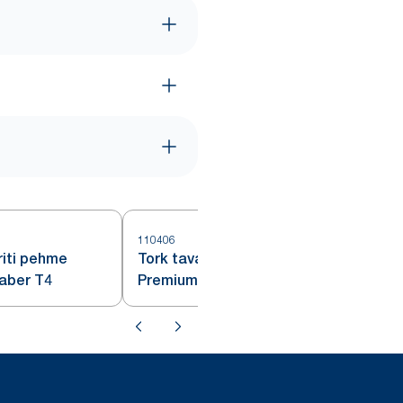
110406
riti pehme
Tork tavaline eriti pehme
paber T4
Premium rulltualettpaber – 4-
kihiline