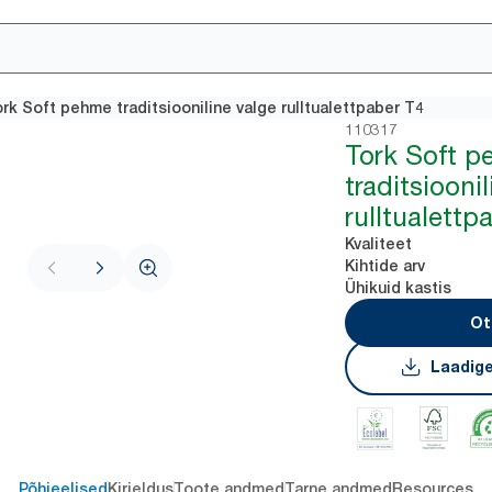
rk Soft pehme traditsiooniline valge rulltualettpaber T4
110317
Tork Soft 
traditsiooni
rulltualettp
Kvaliteet
Kihtide arv
Ühikuid kastis
Ot
Laadige
Põhieelised
Kirjeldus
Toote andmed
Tarne andmed
Resources