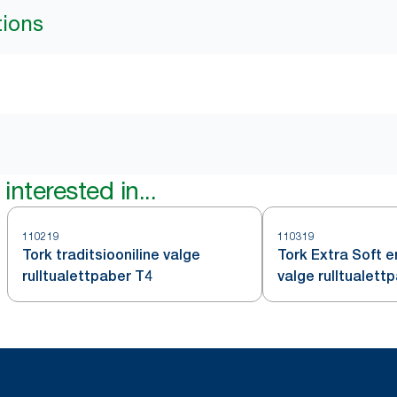
tions
interested in...
110219
110319
Tork traditsiooniline valge
Tork Extra Soft e
rulltualettpaber T4
valge rulltualett