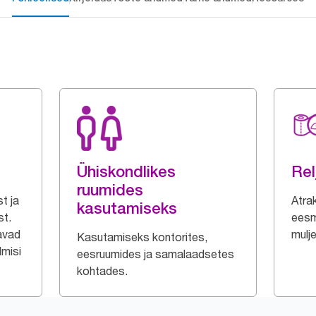
Ühiskondlikes
Rel
ruumides
t ja
Atrak
kasutamiseks
st.
eesm
avad
mulje
Kasutamiseks kontorites,
dmisi
eesruumides ja samalaadsetes
kohtades.