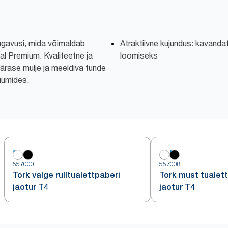
ugavusi, mida võimaldab
Atraktiivne kujundus: kavanda
al Premium. Kvaliteetne ja
loomiseks
ärase mulje ja meeldiva tunde
uumides.
557000
557008
Tork valge rulltualettpaberi
Tork must tualett
jaotur T4
jaotur T4