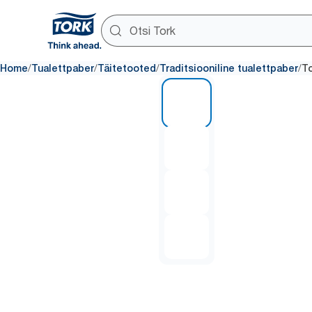
/
/
/
/
Home
Tualettpaber
Täitetooted
Traditsiooniline tualettpaber
To
1 of 4