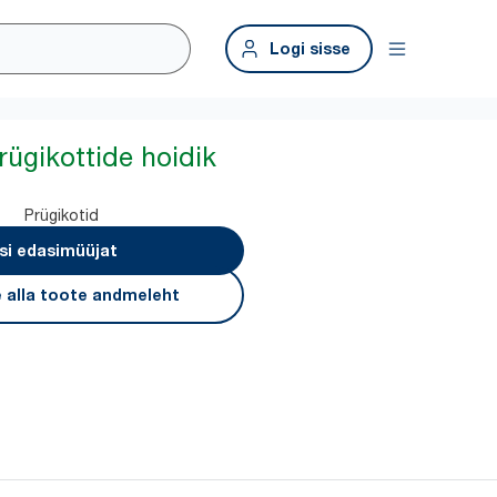
Logi sisse
rügikottide hoidik
Prügikotid
si edasimüüjat
 alla toote andmeleht