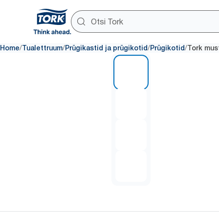
/
/
/
/
Home
Tualettruum
Prügikastid ja prügikotid
Prügikotid
Tork must
1 of 4