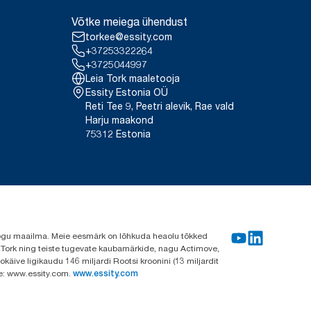
Võtke meiega ühendust
torkee@essity.com
+37253322264
+3725044997
Leia Tork maaletooja
Essity Estonia OÜ
Reti Tee 9, Peetri alevik, Rae vald
Harju maakond
75312 Estonia
e kogu maailma. Meie eesmärk on lõhkuda heaolu tõkked
a Tork ning teiste tugevate kaubamärkide, nagu Actimove,
käive ligikaudu 146 miljardi Rootsi kroonini (13 miljardit
ve: www.essity.com.
www.essity.com