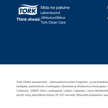
Mida me pakume
Lahendused
Jätkusuutlikkus
Tork Clean Care
Tork, Essity kaubamärk – ülemaailmne juhtiv hügieeni- ja terviseett
tarbijate, patsientide, hooldajate, klientide ja ühiskonna hüvanguk
Cutimed, JOBST, Knix, Leukoplast, Libero, Libresse, Lotus, Modibodi,
eurot) ning ettevõttes töötas 36 000 inimest. Ettevõtte peakontor a