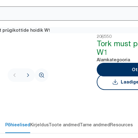
 prügikottide hoidik W1
206550
Tork must p
W1
Alamkategooria
Ot
Laadige
Põhieelised
Kirjeldus
Toote andmed
Tarne andmed
Resources