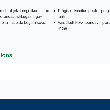
ub objektil ringi liikudes, on
Prügikoti kinnitus peab – prügi
 põrandapüstikuga mugav
lahti
te ja -lappide kogumiseks.
Vaistlikult kokkupandav – põra
lihtne
tions