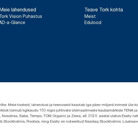
Meie lahendused
Teave Tork kohta
Tork Vision Puhastus
Meist
AD-a-Glance
Edulood
evõte. Meie tooteid, lahendusi ja teenuseid kasutab iga päev miljard inimest ül
s. Müük toimub ligikaudu 150 riigis juhtivate ülemaailmsete kaubamärkide TENA j
 Nosotras, Saba, Tempo, TOM Organic ja Zewa, all. 2024. aastal ulatus Essity neto
sub Stockholmis, Rootsis, ning Essity on noteeritud Nasdaq Stockholmis. Lisatea