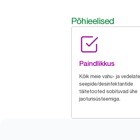
Põhieelised
Paindlikkus
Kõik meie vahu- ja vedelat
seepide/desinfektantide
täitetooted sobituvad ühe
jaoturisüsteemiga.