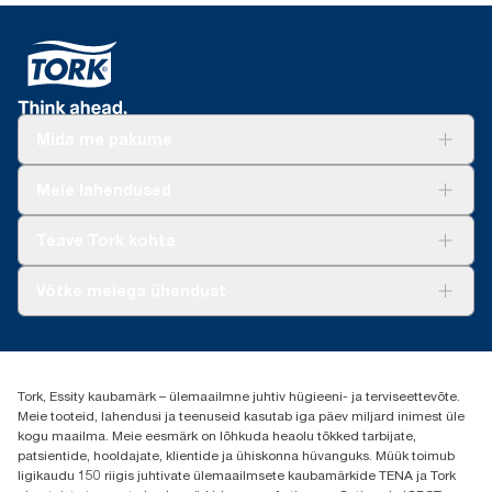
Mida me pakume
Lahendused
Meie lahendused
Jätkusuutlikkus
Tork Clean Care
Tork Vision Puhastus
Teave Tork kohta
AD-a-Glance
Meist
Võtke meiega ühendust
Edulood
torkee@essity.com
+37253322264
+3725044997
Tork, Essity kaubamärk – ülemaailmne juhtiv hügieeni- ja terviseettevõte.
Leia Tork maaletooja
Meie tooteid, lahendusi ja teenuseid kasutab iga päev miljard inimest üle
Essity Estonia OÜ
kogu maailma. Meie eesmärk on lõhkuda heaolu tõkked tarbijate,
Reti Tee 9, Peetri alevik, Rae vald
patsientide, hooldajate, klientide ja ühiskonna hüvanguks. Müük toimub
Harju maakond
ligikaudu 150 riigis juhtivate ülemaailmsete kaubamärkide TENA ja Tork
75312 Estonia