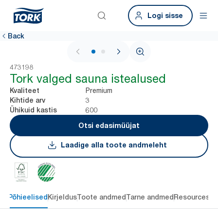
Logi sisse
Back
1 / 2
473198
Tork valged sauna istealused
Premium
Kvaliteet
3
Kihtide arv
600
Ühikuid kastis
Otsi edasimüüjat
Laadige alla toote andmeleht
Põhieelised
Kirjeldus
Toote andmed
Tarne andmed
Resources