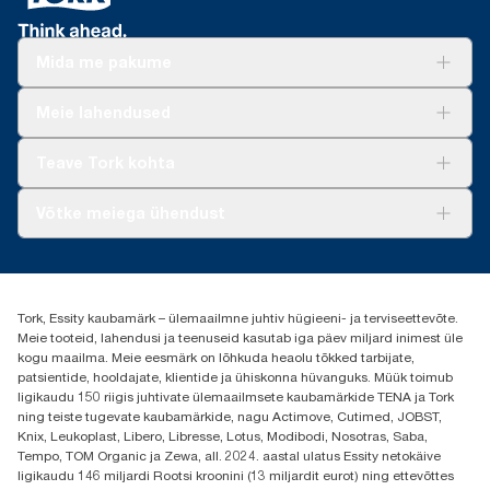
Mida me pakume
Lahendused
Meie lahendused
Jätkusuutlikkus
Tork Clean Care
Tork Vision Puhastus
Teave Tork kohta
AD-a-Glance
Meist
Võtke meiega ühendust
Edulood
torkee@essity.com
+37253322264
+3725044997
Tork, Essity kaubamärk – ülemaailmne juhtiv hügieeni- ja terviseettevõte.
Leia Tork maaletooja
Meie tooteid, lahendusi ja teenuseid kasutab iga päev miljard inimest üle
Essity Estonia OÜ
kogu maailma. Meie eesmärk on lõhkuda heaolu tõkked tarbijate,
Reti Tee 9, Peetri alevik, Rae vald
patsientide, hooldajate, klientide ja ühiskonna hüvanguks. Müük toimub
Harju maakond
ligikaudu 150 riigis juhtivate ülemaailmsete kaubamärkide TENA ja Tork
75312 Estonia
ning teiste tugevate kaubamärkide, nagu Actimove, Cutimed, JOBST,
Knix, Leukoplast, Libero, Libresse, Lotus, Modibodi, Nosotras, Saba,
Tempo, TOM Organic ja Zewa, all. 2024. aastal ulatus Essity netokäive
ligikaudu 146 miljardi Rootsi kroonini (13 miljardit eurot) ning ettevõttes