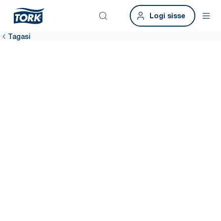
Logi sisse
Tagasi
Tagage
hügieeniline
töökoht
Puhas töökoht tähendab rahulolevamaid töötajaid. Tork
jätkusuutlikud hügieenilahendused aitavad teil kogu hoones
tõhusamalt puhastada, sealhulgas andmepõhine puhastamine,
mis aitab hoida jaoturid 99% ajast täidetud.*