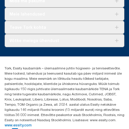
Mida me pakume
Lahendused
Meie lahendused
Jätkusuutlikkus
Tork Clean Care
Tork Vision Puhastus
Teave Tork kohta
AD-a-Glance
Meist
Võtke meiega ühendust
Edulood
torkee@essity.com
+37253322264
+3725044997
Tork, Essity kaubamärk – ülemaailmne juhtiv hügieeni- ja terviseettevõte.
Leia Tork maaletooja
Meie tooteid, lahendusi ja teenuseid kasutab iga päev miljard inimest üle
Essity Estonia OÜ
kogu maailma. Meie eesmärk on lõhkuda heaolu tõkked tarbijate,
Reti Tee 9, Peetri alevik, Rae vald
patsientide, hooldajate, klientide ja ühiskonna hüvanguks. Müük toimub
Harju maakond
ligikaudu 150 riigis juhtivate ülemaailmsete kaubamärkide TENA ja Tork
75312 Estonia
ning teiste tugevate kaubamärkide, nagu Actimove, Cutimed, JOBST,
Knix, Leukoplast, Libero, Libresse, Lotus, Modibodi, Nosotras, Saba,
Tempo, TOM Organic ja Zewa, all. 2024. aastal ulatus Essity netokäive
ligikaudu 146 miljardi Rootsi kroonini (13 miljardit eurot) ning ettevõttes
töötas 36 000 inimest. Ettevõtte peakontor asub Stockholmis, Rootsis, ning
Essity on noteeritud Nasdaq Stockholmis. Lisateave: www.essity.com.
www.essity.com