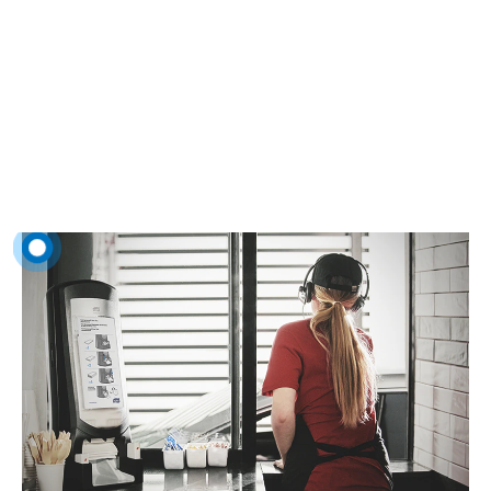
Drive-in
Kuna külastajate ootused hügieenile on kõrgemad kui kunagi varem,
tagab Tork, et suudate kindlustada kiire ja hügieenilise
läbisõiduteenuse.