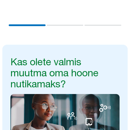
olemasolevate süsteemidega, et saada ülevaateid,
mille põhjal töötada paremate tulemuste
saavutamiseks tõhusamalt.
Kas olete valmis
muutma oma hoone
nutikamaks?