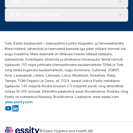
Teave Tork kohta
AD-a-Glance
Meist
Võtke meiega ühendust
Edulood
torkee@essity.com
+37253322264
+3725044997
Tork, Essity kaubamärk – ülemaailmne juhtiv hügieeni- ja terviseettevõte.
Leia Tork maaletooja
Meie tooteid, lahendusi ja teenuseid kasutab iga päev miljard inimest üle
Essity Estonia OÜ
kogu maailma. Meie eesmärk on lõhkuda heaolu tõkked tarbijate,
Reti Tee 9, Peetri alevik, Rae vald
patsientide, hooldajate, klientide ja ühiskonna hüvanguks. Müük toimub
Harju maakond
ligikaudu 150 riigis juhtivate ülemaailmsete kaubamärkide TENA ja Tork
75312 Estonia
ning teiste tugevate kaubamärkide, nagu Actimove, Cutimed, JOBST,
Knix, Leukoplast, Libero, Libresse, Lotus, Modibodi, Nosotras, Saba,
Tempo, TOM Organic ja Zewa, all. 2024. aastal ulatus Essity netokäive
ligikaudu 146 miljardi Rootsi kroonini (13 miljardit eurot) ning ettevõttes
töötas 36 000 inimest. Ettevõtte peakontor asub Stockholmis, Rootsis, ning
Essity on noteeritud Nasdaq Stockholmis. Lisateave: www.essity.com.
www.essity.com
© Essity Hygiene and Health AB