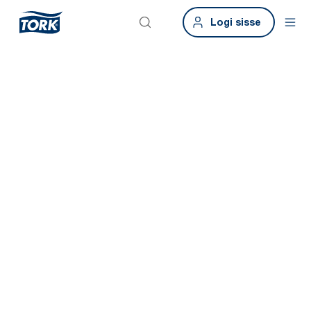
Logi sisse
Nutikad hooned.
Nutikad
tualettruumid.