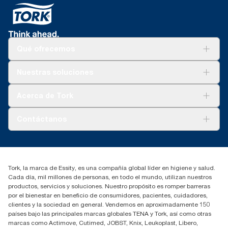
Qué ofrecemos
Soluciones
Nuestras soluciones
Sostenibilidad
Tork Clean Care
Tork Visión Limpieza
Acerca de Tork
AD-a-Glance
Tork PaperCircle
Sobre nosotros
Contáctanos
marketing.iberia@essity.com
91 657 84 00
Buscar distribuidores
Tork, la marca de Essity, es una compañía global líder en higiene y salud.
Cada día, mil millones de personas, en todo el mundo, utilizan nuestros
productos, servicios y soluciones. Nuestro propósito es romper barreras
por el bienestar en beneficio de consumidores, pacientes, cuidadores,
clientes y la sociedad en general. Vendemos en aproximadamente 150
países bajo las principales marcas globales TENA y Tork, así como otras
marcas como Actimove, Cutimed, JOBST, Knix, Leukoplast, Libero,