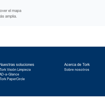
mover el mapa
ás amplia.
Nuestras soluciones
Acerca de Tork
Tork Visión Limpieza
Sobre nosotros
AD-a-Glance
Tork PaperCircle