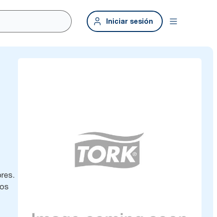
Iniciar sesión
ores.
tos