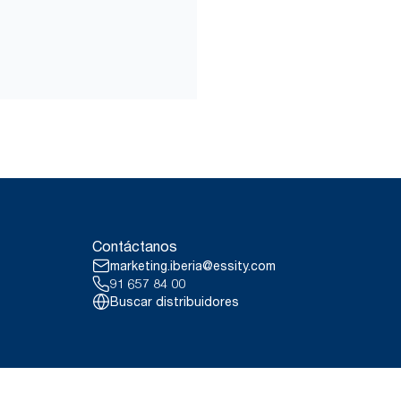
Contáctanos
marketing.iberia@essity.com
91 657 84 00
Buscar distribuidores