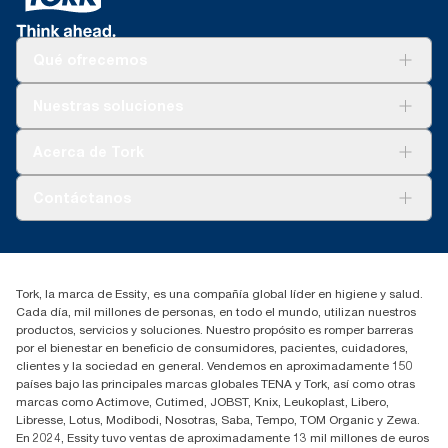
Qué ofrecemos
Soluciones
Nuestras soluciones
Sostenibilidad
Tork Clean Care
Tork Visión Limpieza
Acerca de Tork
AD-a-Glance
Tork PaperCircle
Sobre nosotros
Contáctanos
marketing.iberia@essity.com
91 657 84 00
Buscar distribuidores
Tork, la marca de Essity, es una compañía global líder en higiene y salud.
Cada día, mil millones de personas, en todo el mundo, utilizan nuestros
productos, servicios y soluciones. Nuestro propósito es romper barreras
por el bienestar en beneficio de consumidores, pacientes, cuidadores,
clientes y la sociedad en general. Vendemos en aproximadamente 150
países bajo las principales marcas globales TENA y Tork, así como otras
marcas como Actimove, Cutimed, JOBST, Knix, Leukoplast, Libero,
Libresse, Lotus, Modibodi, Nosotras, Saba, Tempo, TOM Organic y Zewa.
En 2024, Essity tuvo ventas de aproximadamente 13 mil millones de euros