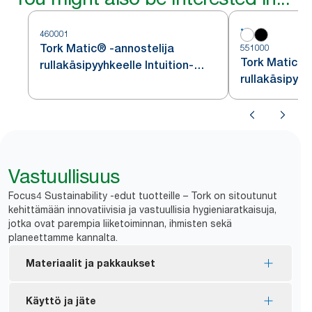
460001
Tork Matic® -annostelija
551000
Tork Matic® 
rullakäsipyyhkeelle Intuition-
rullakäsipyyh
sensorilla, ruostumatonta
H1
terästä, H1
Vastuullisuus
Focus4 Sustainability -edut tuotteille – Tork on sitoutunut
kehittämään innovatiivisia ja vastuullisia hygieniaratkaisuja,
jotka ovat parempia liiketoiminnan, ihmisten sekä
planeettamme kannalta.
Materiaalit ja pakkaukset
EU-ympäristömerkillä sertifioidut täyttöpakkaukset
Käyttö ja jäte