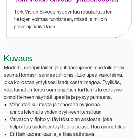
Tork Vision Siivous hyödyntää reaaliaikaisten
tietojen voimaa tunnistaen, missä ja milloin
palveluja kaivataan
Kuvaus
Moderni, sileäpintainen ja puhdaslinjainen muotoilu sopii
saumattomasti saniteettitiloihisi. Luo upea vaikutelma,
joka korostaa yrityksesi laadukasta imagoa. Tyylikäs,
ruostumaton teräs sormenjälkien tarttumista estävine
pinnoitteineen näyttää upealta ja pysyy puhtaana.
Vähentää kulutusta ja tehostaa hygieniaa
annostelemalla yhden pyyhkeen kerrallaan
Vaivaton ylläpito ylitäyttösuojan ansiosta, joka
helpottaa uudelleentäyttöä ja sujuvoittaa annostelua
Erittäin kapea: kaunis ja tilaa säästävä