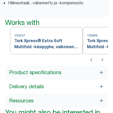
Hiilineutraali, -vähennetty ja -kompensoitu
Works with
100297
100889
Tork Xpress® Extra Soft
Tork Xpress
Multifold -käsipyyhe, valkoinen,
Multifold -kä
H2
H2
Product specifications
Delivery details
Resources
You might also be interested in...