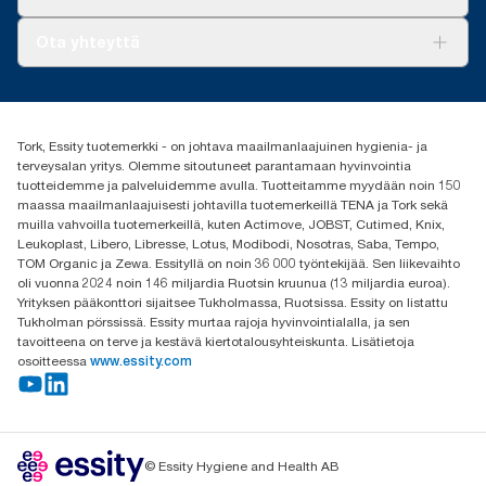
AD-a-Glance
elinkaariarviointeihin (LCA), jotka kattavat kaikki
Tork PaperCircle
täyttöpakkausten laatutasot kulutustietoihin yhdistettynä. Koska
Tietoa meistä
Ota yhteyttä
nämä tiedot ovat järjestelmän keskiarvoja, niitä ei ole tarkoitettu
Menestystarinoita
käytettäväksi hiilipäästöraportoinnissa yksittäisten tuotteiden tai
Media ja uutiset
tork.fi@essity.com
kulutuksen osalta.
(+358) 9 5068 8222
***
Keskimäärin verrattuna kaikkien Tork Xpress® Multifold (H2) -
Etsi jakelija
täyttöpakkausten hiilijalanjäljen keskiarvoon ennen uusiutuvan
Tork, Essity tuotemerkki - on johtava maailmanlaajuinen hygienia- ja
Oy Essity Finland Ab
sähkön hankinnan aloittamista, joka on vahvistettu ja
terveysalan yritys. Olemme sitoutuneet parantamaan hyvinvointia
Revontulenkuja 1
yhteensovitettu paperinvalmistustoiminnoillemme
tuotteidemme ja palveluidemme avulla. Tuotteitamme myydään noin 150
02100 Espoo
alkuperätakuiden kautta. Tuloksena saatu hiilijalanjäljen
maassa maailmanlaajuisesti johtavilla tuotemerkeillä TENA ja Tork sekä
pieneneminen määritettiin kolmannen osapuolen tarkistamassa
muilla vahvoilla tuotemerkeillä, kuten Actimove, JOBST, Cutimed, Knix,
cradle-to-grave (kehdosta hautaan) -elinkaariarvioinnissa.
Leukoplast, Libero, Libresse, Lotus, Modibodi, Nosotras, Saba, Tempo,
TOM Organic ja Zewa. Essityllä on noin 36 000 työntekijää. Sen liikevaihto
oli vuonna 2024 noin 146 miljardia Ruotsin kruunua (13 miljardia euroa).
Yrityksen pääkonttori sijaitsee Tukholmassa, Ruotsissa. Essity on listattu
Tukholman pörssissä. Essity murtaa rajoja hyvinvointialalla, ja sen
tavoitteena on terve ja kestävä kiertotalousyhteiskunta. Lisätietoja
osoitteessa
www.essity.com
© Essity Hygiene and Health AB