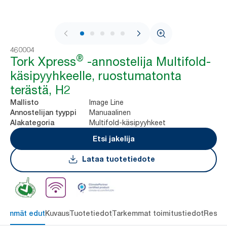
1 / 9
460004
®
Tork Xpress
-annostelija Multifold-
käsipyyhkeelle, ruostumatonta
terästä, H2
Image Line
Mallisto
Manuaalinen
Annostelijan tyyppi
Multifold-käsipyyhkeet
Alakategoria
Etsi jakelija
Lataa tuotetiedote
keimmät edut
Kuvaus
Tuotetiedot
Tarkemmat toimitustiedot
Resou