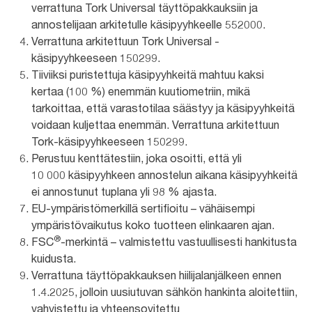
verrattuna Tork Universal täyttöpakkauksiin ja
annostelijaan arkitetulle käsipyyhkeelle 552000.
Verrattuna arkitettuun Tork Universal -
käsipyyhkeeseen 150299.
Tiiviiksi puristettuja käsipyyhkeitä mahtuu kaksi
kertaa (100 %) enemmän kuutiometriin, mikä
tarkoittaa, että varastotilaa säästyy ja käsipyyhkeitä
voidaan kuljettaa enemmän. Verrattuna arkitettuun
Tork-käsipyyhkeeseen 150299.
Perustuu kenttätestiin, joka osoitti, että yli
10 000 käsipyyhkeen annostelun aikana käsipyyhkeitä
ei annostunut tuplana yli 98 % ajasta.
EU-ympäristömerkillä sertifioitu – vähäisempi
ympäristövaikutus koko tuotteen elinkaaren ajan.
®
FSC
-merkintä – valmistettu vastuullisesti hankitusta
kuidusta.
Verrattuna täyttöpakkauksen hiilijalanjälkeen ennen
1.4.2025, jolloin uusiutuvan sähkön hankinta aloitettiin,
vahvistettu ja yhteensovitettu