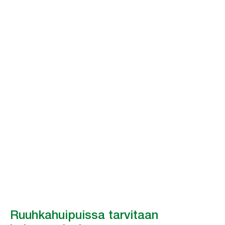
Tork PeakServe -
valikoiman uusi
tulokas
®
On muutoksen aika. Tork PeakServe
uudistaa automaattisten
käsipyyheannostelijoiden standardin äärimmäisellä luotettavuudella ja
1
pisimmällä paristojen kestolla
.
Tutustu tarkemmin
Ruuhkahuipuissa tarvitaan