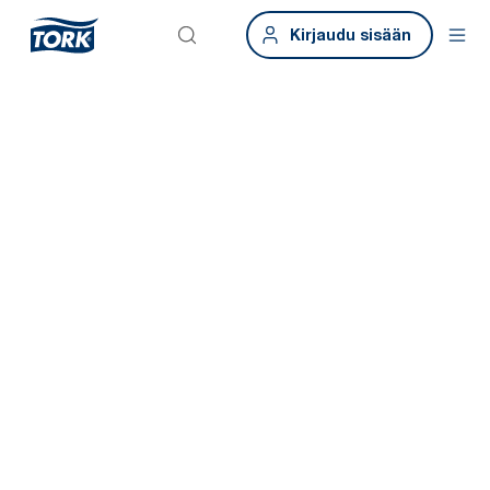
Kirjaudu sisään
Ratkaisuja ruuhkaisiin saniteettitiloihin