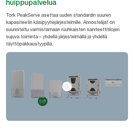
huippupalvelua
Tork PeakServe asettaa uuden standardin suuren
kapasiteetin käsipyyhejärjestelmille. Annostelijat on
suunniteltu varmistamaan ruuhkaisten saniteettitilojen
sujuva toiminta – yhdellä järjestelmällä ja yhdellä
täyttöpakkaustyypillä.