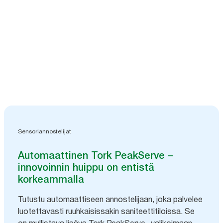
Sensoriannostelijat
Automaattinen Tork PeakServe –
innovoinnin huippu on entistä
korkeammalla
Tutustu automaattiseen annostelijaan, joka palvelee
luotettavasti ruuhkaisissakin saniteettitiloissa. Se
on mullistava lisäys Tork PeakServe -valikoimaan.