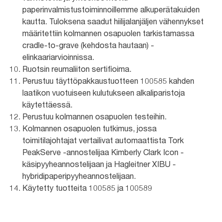
paperinvalmistustoiminnoillemme alkuperätakuiden
kautta. Tuloksena saadut hiilijalanjäljen vähennykset
määritettiin kolmannen osapuolen tarkistamassa
cradle-to-grave (kehdosta hautaan) -
elinkaariarvioinnissa.
Ruotsin reumaliiton sertifioima.
Perustuu täyttöpakkaustuotteen 100585 kahden
laatikon vuotuiseen kulutukseen alkaliparistoja
käytettäessä.
Perustuu kolmannen osapuolen testeihin.
Kolmannen osapuolen tutkimus, jossa
toimitilajohtajat vertailivat automaattista Tork
PeakServe -annostelijaa Kimberly Clark Icon -
käsipyyheannostelijaan ja Hagleitner XIBU -
hybridipaperipyyheannostelijaan.
Käytetty tuotteita 100585 ja 100589