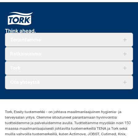
Tarjontamme
Ratkaisuja
Ratkaisumme
Vastuullisuus
Tork Clean Care
Tork Vision Siivous
Tork
AD-a-Glance
Tork PaperCircle
Tietoa meistä
Ota yhteyttä
Menestystarinoita
Media ja uutiset
tork.fi@essity.com
(+358) 9 5068 8222
Etsi jakelija
Tork, Essity tuotemerkki - on johtava maailmanlaajuinen hygienia- ja
Oy Essity Finland Ab
terveysalan yritys. Olemme sitoutuneet parantamaan hyvinvointia
Revontulenkuja 1
tuotteidemme ja palveluidemme avulla. Tuotteitamme myydään noin 150
02100 Espoo
maassa maailmanlaajuisesti johtavilla tuotemerkeillä TENA ja Tork sekä
muilla vahvoilla tuotemerkeillä, kuten Actimove, JOBST, Cutimed, Knix,