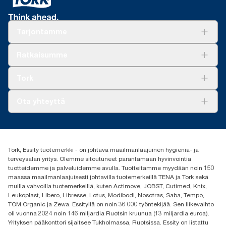
Tarjontamme
Ratkaisuja
Ratkaisumme
Vastuullisuus
Tork Clean Care
Tork Vision Siivous
Tork
AD-a-Glance
Tork PaperCircle
Tietoa meistä
Ota yhteyttä
Menestystarinoita
Media ja uutiset
tork.fi@essity.com
(+358) 9 5068 8222
Etsi jakelija
Tork, Essity tuotemerkki - on johtava maailmanlaajuinen hygienia- ja
Oy Essity Finland Ab
terveysalan yritys. Olemme sitoutuneet parantamaan hyvinvointia
Revontulenkuja 1
tuotteidemme ja palveluidemme avulla. Tuotteitamme myydään noin 150
02100 Espoo
maassa maailmanlaajuisesti johtavilla tuotemerkeillä TENA ja Tork sekä
muilla vahvoilla tuotemerkeillä, kuten Actimove, JOBST, Cutimed, Knix,
Leukoplast, Libero, Libresse, Lotus, Modibodi, Nosotras, Saba, Tempo,
TOM Organic ja Zewa. Essityllä on noin 36 000 työntekijää. Sen liikevaihto
oli vuonna 2024 noin 146 miljardia Ruotsin kruunua (13 miljardia euroa).
Yrityksen pääkonttori sijaitsee Tukholmassa, Ruotsissa. Essity on listattu