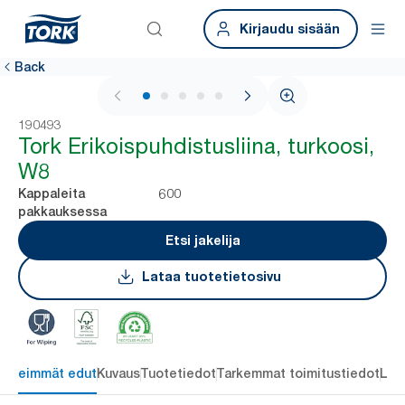
Kirjaudu sisään
Back
1 / 5
190493
Tork Erikoispuhdistusliina, turkoosi,
W8
600
Kappaleita
pakkauksessa
Etsi jakelija
Lataa tuotetietosivu
ärkeimmät edut
Kuvaus
Tuotetiedot
Tarkemmat toimitustiedot
Lat