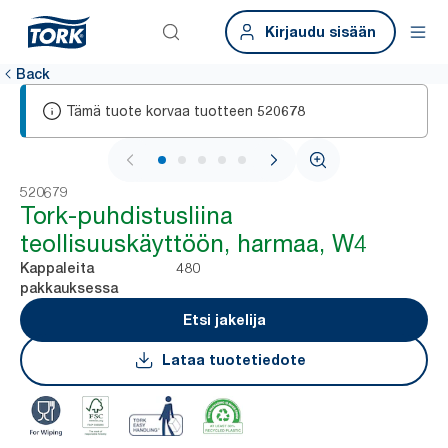
Kirjaudu sisään
Back
Tämä tuote korvaa tuotteen
520678
1 / 6
520679
Tork-puhdistusliina
teollisuuskäyttöön, harmaa, W4
480
Kappaleita
pakkauksessa
Etsi jakelija
Lataa tuotetiedote