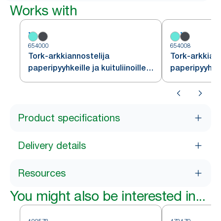
Works with
654000
654008
Tork-arkkiannostelija
Tork-arkkiann
paperipyyhkeille ja kuituliinoille,
paperipyyhkeil
turkoosi/valkoinen, W4
punainen/mu
Product specifications
Delivery details
Resources
You might also be interested in...