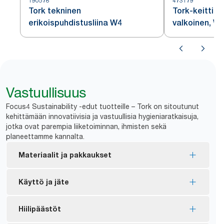
190578
473179
Tork tekninen
Tork-keittiöp
erikoispuhdistusliina W4
valkoinen, W
Vastuullisuus
Focus4 Sustainability -edut tuotteille – Tork on sitoutunut
kehittämään innovatiivisia ja vastuullisia hygieniaratkaisuja,
jotka ovat parempia liiketoiminnan, ihmisten sekä
planeettamme kannalta.
Materiaalit ja pakkaukset
FSC®-sertifioidut täyttöpakkaukset – tuotteen
Käyttö ja jäte
puupohjainen kuitu on vastuullisesti hankittu.
Sisäpakkaus valmistetaan vähintään 30-
Liinat sopivat toistuvaan käyttöön, mikä auttaa
Hiilipäästöt
prosenttisesti kuluttajakäytössä olleesta
hillitsemään kulutusta.