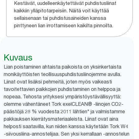
Kestävät, uudelleenkäytettävät puhdistusliinat
kaikkiin ylläpitotarpeisiin. Näitä voit käyttää
sellaisenaan tai puhdistusaineiden kanssa
pinttyneen lian irrottamiseen kaikilta pinnoilta.
Kuvaus
Lian poistaminen ahtaista paikoista on yksinkertaista
monikäyttöisten teollisuuspuhdistusliinojemme avulla.
Liinat ovat lisäksi pehmeitä, joten myös vaikeasti
tavoitettavien paikkojen puhdistaminen on helppoa ja
nopeaa. Tehosta yrityksesi ympäristöystävällisyyttä:
olemme vähentäneet Tork exelCLEAN® -liinojen CO2-
päästöjä 28 % vuodesta 2011 lähtien* ja valmistamme
pakkauksen kierrätysmateriaaleista. Liinat ovat aina
helposti saatavilla, kun niiden kanssa käytetään Tork W4
-siivousliina-annostelijaa. Sen yksi kerrallaan -annostelun