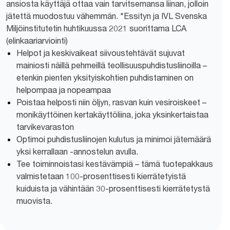
ansiosta käyttäjä ottaa vain tarvitsemansa liinan, jolloin
jätettä muodostuu vähemmän. *Essityn ja IVL Svenska
Miljöinstitutetin huhtikuussa 2021 suorittama LCA
(elinkaariarviointi)
Helpot ja keskivaikeat siivoustehtävät sujuvat
mainiosti näillä pehmeillä teollisuuspuhdistusliinoilla –
etenkin pienten yksityiskohtien puhdistaminen on
helpompaa ja nopeampaa
Poistaa helposti niin öljyn, rasvan kuin vesiroiskeet –
monikäyttöinen kertakäyttöliina, joka yksinkertaistaa
tarvikevaraston
Optimoi puhdistusliinojen kulutus ja minimoi jätemäärä
yksi kerrallaan -annostelun avulla.
Tee toiminnoistasi kestävämpiä – tämä tuotepakkaus
valmistetaan 100-prosenttisesti kierrätetyistä
kuiduista ja vähintään 30-prosenttisesti kierrätetystä
muovista.