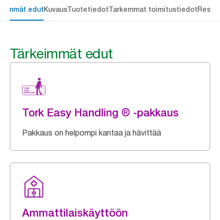
keimmät edut
Kuvaus
Tuotetiedot
Tarkemmat toimitustiedot
Resou
Tärkeimmät edut
Tork Easy Handling ® -pakkaus
Pakkaus on helpompi kantaa ja hävittää
Ammattilaiskäyttöön