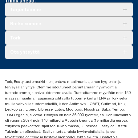
Tarjontamme
Ratkaisuja
Ratkaisumme
Vastuullisuus
Tork Clean Care
Tork Vision Siivous
Tork
AD-a-Glance
Tork PaperCircle
Tietoa meistä
Ota yhteyttä
Menestystarinoita
Media ja uutiset
tork.fi@essity.com
(+358) 9 5068 8222
Etsi jakelija
Tork, Essity tuotemerkki - on johtava maailmanlaajuinen hygienia- ja
Oy Essity Finland Ab
terveysalan yritys. Olemme sitoutuneet parantamaan hyvinvointia
Revontulenkuja 1
tuotteidemme ja palveluidemme avulla. Tuotteitamme myydään noin 150
02100 Espoo
maassa maailmanlaajuisesti johtavilla tuotemerkeillä TENA ja Tork sekä
muilla vahvoilla tuotemerkeillä, kuten Actimove, JOBST, Cutimed, Knix,
Leukoplast, Libero, Libresse, Lotus, Modibodi, Nosotras, Saba, Tempo,
TOM Organic ja Zewa. Essityllä on noin 36 000 työntekijää. Sen liikevaihto
oli vuonna 2024 noin 146 miljardia Ruotsin kruunua (13 miljardia euroa).
Yrityksen pääkonttori sijaitsee Tukholmassa, Ruotsissa. Essity on listattu
Tukholman pörssissä. Essity murtaa rajoja hyvinvointialalla, ja sen
tavoitteena on terve ja kestävä kiertotalousyhteiskunta. Lisätietoja