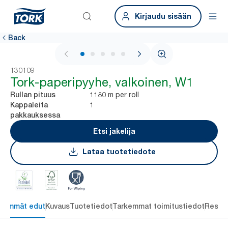
Kirjaudu sisään
Back
1 / 5
130109
Tork-paperipyyhe, valkoinen, W1
1180 m per roll
Rullan pituus
1
Kappaleita
pakkauksessa
Etsi jakelija
Lataa tuotetiedote
keimmät edut
Kuvaus
Tuotetiedot
Tarkemmat toimitustiedot
Resou