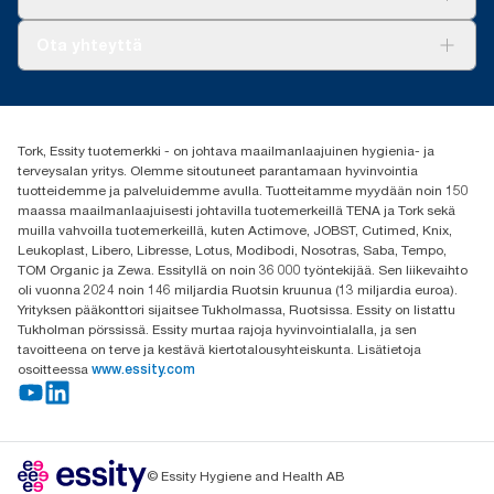
AD-a-Glance
Tork PaperCircle
Tietoa meistä
Ota yhteyttä
Menestystarinoita
Media ja uutiset
tork.fi@essity.com
(+358) 9 5068 8222
Etsi jakelija
Tork, Essity tuotemerkki - on johtava maailmanlaajuinen hygienia- ja
Oy Essity Finland Ab
terveysalan yritys. Olemme sitoutuneet parantamaan hyvinvointia
Revontulenkuja 1
tuotteidemme ja palveluidemme avulla. Tuotteitamme myydään noin 150
02100 Espoo
maassa maailmanlaajuisesti johtavilla tuotemerkeillä TENA ja Tork sekä
muilla vahvoilla tuotemerkeillä, kuten Actimove, JOBST, Cutimed, Knix,
Leukoplast, Libero, Libresse, Lotus, Modibodi, Nosotras, Saba, Tempo,
TOM Organic ja Zewa. Essityllä on noin 36 000 työntekijää. Sen liikevaihto
oli vuonna 2024 noin 146 miljardia Ruotsin kruunua (13 miljardia euroa).
Yrityksen pääkonttori sijaitsee Tukholmassa, Ruotsissa. Essity on listattu
Tukholman pörssissä. Essity murtaa rajoja hyvinvointialalla, ja sen
tavoitteena on terve ja kestävä kiertotalousyhteiskunta. Lisätietoja
osoitteessa
www.essity.com
© Essity Hygiene and Health AB