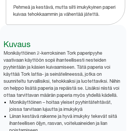
Pehmeä ja kestävä, mutta silti imukykyinen paperi
kuivaa tehokkaammin ja vähentää jätettä.
Kuvaus
Monikäyttöinen 2-kerroksinen Tork paperipyyhe
vaativaan käyttöön sopii ihanteellisesti nesteiden
pyyhintään ja käsien kuivaamiseen. Tätä paperia voi
käyttää Tork lattia- ja seinätelineessä, jotka on
suunniteltu turvallisiksi, tehokkaiksi ja luotettaviksi. Niihin
on helppo lisätä paperia ja repäistä se. Lisäksi niistä voi
ottaa tarvittavan määrän paperia myös yhdellä kädellä.
Monikäyttöinen – hoitaa yleiset pyyhintätehtävät,
joissa tarvitaan lujuutta ja imukykyä
Liinan kestävä rakenne ja hyvä imukyky tekevät siitä
ihanteellisen öljyn, rasvan, voiteluaineiden ja lian
poistamiseen