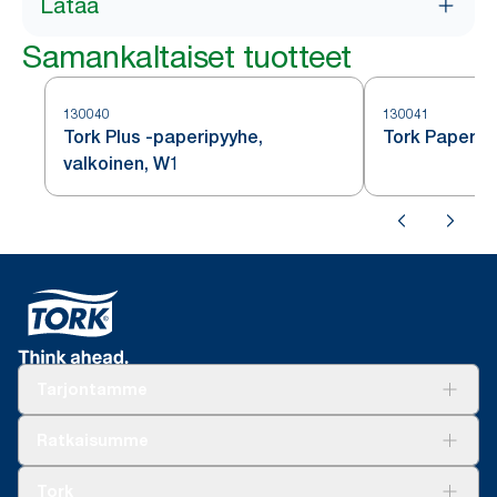
Lataa
Samankaltaiset tuotteet
130040
130041
Tork Plus -paperipyyhe,
Tork Paperip
valkoinen, W1
Tarjontamme
Ratkaisuja
Ratkaisumme
Vastuullisuus
Tork Clean Care
Tork Vision Siivous
Tork