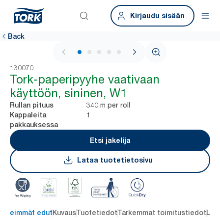
Kirjaudu sisään
Back
1 / 5
130070
Tork-paperipyyhe vaativaan
käyttöön, sininen, W1
340 m per roll
Rullan pituus
1
Kappaleita
pakkauksessa
Etsi jakelija
Lataa tuotetietosivu
ärkeimmät edut
Kuvaus
Tuotetiedot
Tarkemmat toimitustiedot
Lat