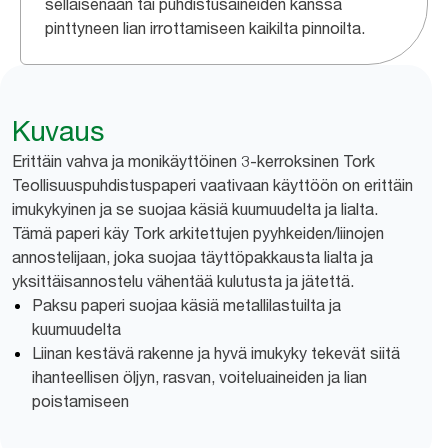
sellaisenaan tai puhdistusaineiden kanssa
pinttyneen lian irrottamiseen kaikilta pinnoilta.
Kuvaus
Erittäin vahva ja monikäyttöinen 3-kerroksinen Tork
Teollisuuspuhdistuspaperi vaativaan käyttöön on erittäin
imukykyinen ja se suojaa käsiä kuumuudelta ja lialta.
Tämä paperi käy Tork arkitettujen pyyhkeiden/liinojen
annostelijaan, joka suojaa täyttöpakkausta lialta ja
yksittäisannostelu vähentää kulutusta ja jätettä.
Paksu paperi suojaa käsiä metallilastuilta ja
kuumuudelta
Liinan kestävä rakenne ja hyvä imukyky tekevät siitä
ihanteellisen öljyn, rasvan, voiteluaineiden ja lian
poistamiseen