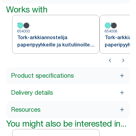
Works with
654000
654008
Tork-arkkiannostelija
Tork-arkkiann
paperipyyhkeille ja kuituliinoille,
paperipyyhkeil
turkoosi/valkoinen, W4
punainen/mu
Product specifications
Delivery details
Resources
You might also be interested in...