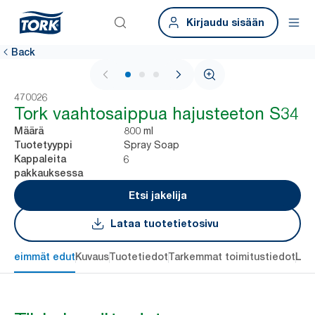
Kirjaudu sisään
Back
1 / 3
470026
Tork vaahtosaippua hajusteeton S34
800 ml
Määrä
Spray Soap
Tuotetyyppi
6
Kappaleita
pakkauksessa
Etsi jakelija
Lataa tuotetietosivu
ärkeimmät edut
Kuvaus
Tuotetiedot
Tarkemmat toimitustiedot
Lat