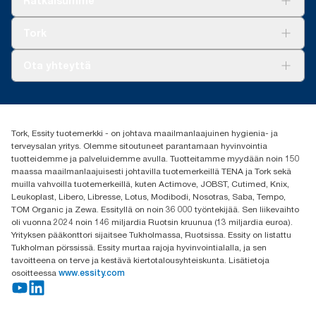
Ratkaisumme
Vastuullisuus
Tork Clean Care
Tork Vision Siivous
Tork
AD-a-Glance
Tork PaperCircle
Tietoa meistä
Ota yhteyttä
Menestystarinoita
Media ja uutiset
tork.fi@essity.com
(+358) 9 5068 8222
Etsi jakelija
Tork, Essity tuotemerkki - on johtava maailmanlaajuinen hygienia- ja
Oy Essity Finland Ab
terveysalan yritys. Olemme sitoutuneet parantamaan hyvinvointia
Revontulenkuja 1
tuotteidemme ja palveluidemme avulla. Tuotteitamme myydään noin 150
02100 Espoo
maassa maailmanlaajuisesti johtavilla tuotemerkeillä TENA ja Tork sekä
muilla vahvoilla tuotemerkeillä, kuten Actimove, JOBST, Cutimed, Knix,
Leukoplast, Libero, Libresse, Lotus, Modibodi, Nosotras, Saba, Tempo,
TOM Organic ja Zewa. Essityllä on noin 36 000 työntekijää. Sen liikevaihto
oli vuonna 2024 noin 146 miljardia Ruotsin kruunua (13 miljardia euroa).
Yrityksen pääkonttori sijaitsee Tukholmassa, Ruotsissa. Essity on listattu
Tukholman pörssissä. Essity murtaa rajoja hyvinvointialalla, ja sen
tavoitteena on terve ja kestävä kiertotalousyhteiskunta. Lisätietoja
osoitteessa
www.essity.com