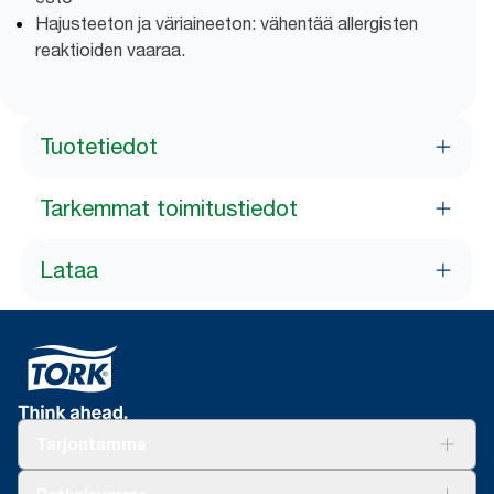
Hajusteeton ja väriaineeton: vähentää allergisten
reaktioiden vaaraa.
Tuotetiedot
Tarkemmat toimitustiedot
Lataa
Tarjontamme
Ratkaisuja