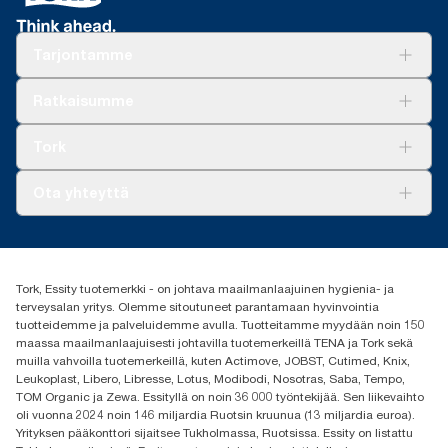
Tarjontamme
Ratkaisuja
Ratkaisumme
Vastuullisuus
Tork Clean Care
Tork Vision Siivous
Tork
AD-a-Glance
Tork PaperCircle
Tietoa meistä
Ota yhteyttä
Menestystarinoita
Media ja uutiset
tork.fi@essity.com
(+358) 9 5068 8222
Etsi jakelija
Tork, Essity tuotemerkki - on johtava maailmanlaajuinen hygienia- ja
Oy Essity Finland Ab
terveysalan yritys. Olemme sitoutuneet parantamaan hyvinvointia
Revontulenkuja 1
tuotteidemme ja palveluidemme avulla. Tuotteitamme myydään noin 150
02100 Espoo
maassa maailmanlaajuisesti johtavilla tuotemerkeillä TENA ja Tork sekä
muilla vahvoilla tuotemerkeillä, kuten Actimove, JOBST, Cutimed, Knix,
Leukoplast, Libero, Libresse, Lotus, Modibodi, Nosotras, Saba, Tempo,
TOM Organic ja Zewa. Essityllä on noin 36 000 työntekijää. Sen liikevaihto
oli vuonna 2024 noin 146 miljardia Ruotsin kruunua (13 miljardia euroa).
Yrityksen pääkonttori sijaitsee Tukholmassa, Ruotsissa. Essity on listattu