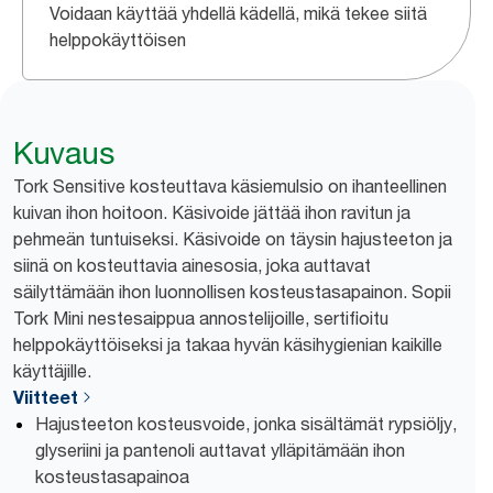
Voidaan käyttää yhdellä kädellä, mikä tekee siitä
helppokäyttöisen
Kuvaus
Tork Sensitive kosteuttava käsiemulsio on ihanteellinen
kuivan ihon hoitoon. Käsivoide jättää ihon ravitun ja
pehmeän tuntuiseksi. Käsivoide on täysin hajusteeton ja
siinä on kosteuttavia ainesosia, joka auttavat
säilyttämään ihon luonnollisen kosteustasapainon. Sopii
Tork Mini nestesaippua annostelijoille, sertifioitu
helppokäyttöiseksi ja takaa hyvän käsihygienian kaikille
käyttäjille.
Viitteet
Hajusteeton kosteusvoide, jonka sisältämät rypsiöljy,
glyseriini ja pantenoli auttavat ylläpitämään ihon
kosteustasapainoa