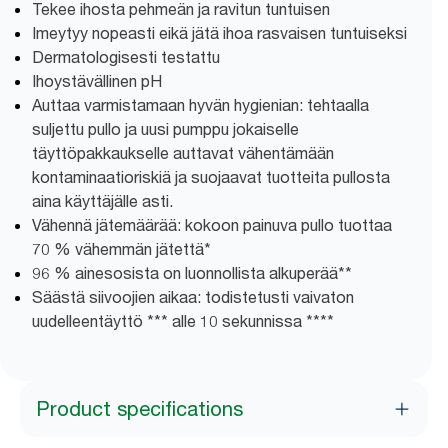
Tekee ihosta pehmeän ja ravitun tuntuisen
Imeytyy nopeasti eikä jätä ihoa rasvaisen tuntuiseksi
Dermatologisesti testattu
Ihoystävällinen pH
Auttaa varmistamaan hyvän hygienian: tehtaalla
suljettu pullo ja uusi pumppu jokaiselle
täyttöpakkaukselle auttavat vähentämään
kontaminaatioriskiä ja suojaavat tuotteita pullosta
aina käyttäjälle asti.
Vähennä jätemäärää: kokoon painuva pullo tuottaa
70 % vähemmän jätettä*
96 % ainesosista on luonnollista alkuperää**
Säästä siivoojien aikaa: todistetusti vaivaton
uudelleentäyttö *** alle 10 sekunnissa ****
Product specifications