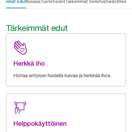
keimmät edut
Kuvaus
Tuotetiedot
Tarkemmat toimitustiedot
Resou
Tärkeimmät edut
Herkkä iho
Hoitaa erityisen huolella kuivaa ja herkkää ihoa.
Helppokäyttöinen