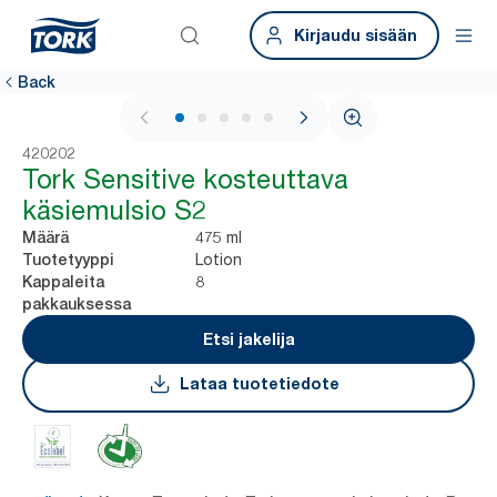
Kirjaudu sisään
Back
1 / 6
420202
Tork Sensitive kosteuttava
käsiemulsio S2
475 ml
Määrä
Lotion
Tuotetyyppi
8
Kappaleita
pakkauksessa
Etsi jakelija
Lataa tuotetiedote