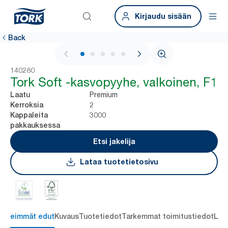
Kirjaudu sisään
Back
1 / 5
140280
Tork Soft -kasvopyyhe, valkoinen, F1
Premium
Laatu
2
Kerroksia
3000
Kappaleita
pakkauksessa
Etsi jakelija
Lataa tuotetietosivu
ärkeimmät edut
Kuvaus
Tuotetiedot
Tarkemmat toimitustiedot
Lat