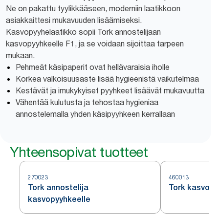
Ne on pakattu tyylikkääseen, moderniin laatikkoon
asiakkaittesi mukavuuden lisäämiseksi.
Kasvopyyhelaatikko sopii Tork annostelijaan
kasvopyyhkeelle F1, ja se voidaan sijoittaa tarpeen
mukaan.
Pehmeät käsipaperit ovat hellävaraisia iholle
Korkea valkoisuusaste lisää hygieenistä vaikutelmaa
Kestävät ja imukykyiset pyyhkeet lisäävät mukavuutta
Vähentää kulutusta ja tehostaa hygieniaa
annostelemalla yhden käsipyyhkeen kerrallaan
Yhteensopivat tuotteet
270023
460013
Tork annostelija
Tork kasvopy
kasvopyyhkeelle