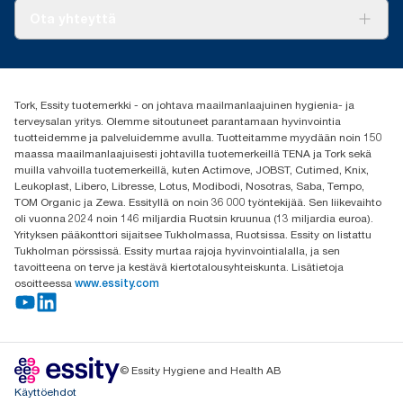
Tork PaperCircle
Tietoa meistä
Ota yhteyttä
Menestystarinoita
Media ja uutiset
tork.fi@essity.com
(+358) 9 5068 8222
Etsi jakelija
Tork, Essity tuotemerkki - on johtava maailmanlaajuinen hygienia- ja
Oy Essity Finland Ab
terveysalan yritys. Olemme sitoutuneet parantamaan hyvinvointia
Revontulenkuja 1
tuotteidemme ja palveluidemme avulla. Tuotteitamme myydään noin 150
02100 Espoo
maassa maailmanlaajuisesti johtavilla tuotemerkeillä TENA ja Tork sekä
muilla vahvoilla tuotemerkeillä, kuten Actimove, JOBST, Cutimed, Knix,
Leukoplast, Libero, Libresse, Lotus, Modibodi, Nosotras, Saba, Tempo,
TOM Organic ja Zewa. Essityllä on noin 36 000 työntekijää. Sen liikevaihto
oli vuonna 2024 noin 146 miljardia Ruotsin kruunua (13 miljardia euroa).
Yrityksen pääkonttori sijaitsee Tukholmassa, Ruotsissa. Essity on listattu
Tukholman pörssissä. Essity murtaa rajoja hyvinvointialalla, ja sen
tavoitteena on terve ja kestävä kiertotalousyhteiskunta. Lisätietoja
osoitteessa
www.essity.com
© Essity Hygiene and Health AB
Käyttöehdot