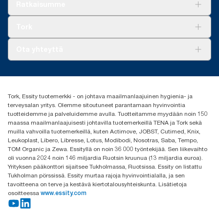
Ratkaisuja
Ratkaisumme
Vastuullisuus
Tork Clean Care
Tork Vision Siivous
Tork
AD-a-Glance
Tork PaperCircle
Tietoa meistä
Ota yhteyttä
Menestystarinoita
Media ja uutiset
tork.fi@essity.com
(+358) 9 5068 8222
Etsi jakelija
Tork, Essity tuotemerkki - on johtava maailmanlaajuinen hygienia- ja
Oy Essity Finland Ab
terveysalan yritys. Olemme sitoutuneet parantamaan hyvinvointia
Revontulenkuja 1
tuotteidemme ja palveluidemme avulla. Tuotteitamme myydään noin 150
02100 Espoo
maassa maailmanlaajuisesti johtavilla tuotemerkeillä TENA ja Tork sekä
muilla vahvoilla tuotemerkeillä, kuten Actimove, JOBST, Cutimed, Knix,
Leukoplast, Libero, Libresse, Lotus, Modibodi, Nosotras, Saba, Tempo,
TOM Organic ja Zewa. Essityllä on noin 36 000 työntekijää. Sen liikevaihto
oli vuonna 2024 noin 146 miljardia Ruotsin kruunua (13 miljardia euroa).
Yrityksen pääkonttori sijaitsee Tukholmassa, Ruotsissa. Essity on listattu
Tukholman pörssissä. Essity murtaa rajoja hyvinvointialalla, ja sen
tavoitteena on terve ja kestävä kiertotalousyhteiskunta. Lisätietoja
osoitteessa
www.essity.com