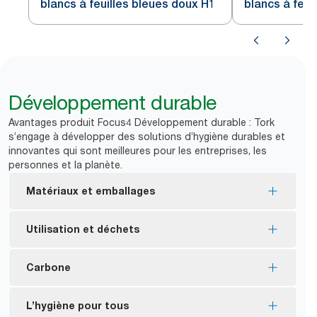
blancs à feuilles bleues doux H1
blancs à feui
Développement durable
Avantages produit Focus4 Développement durable : Tork
s’engage à développer des solutions d’hygiène durables et
innovantes qui sont meilleures pour les entreprises, les
personnes et la planète.
Matériaux et emballages
Consommables certifiés Écolabel européen :
Utilisation et déchets
impact environnemental réduit tout au long du
cycle de vie du produit.
La distribution feuille à feuille permet de contrôler
Carbone
Consommables certifiés FSC® : composés de
la consommation et de réduire le gaspillage.
fibres d’origine responsable.
Passer de Tork pliage en C à Tork Matic aidera à
Sur tout son cycle de vie « de A à Z », Tork Matic®
L’hygiène pour tous
Les produits Tork Naturel sont composés de
*
réduire les déchets de 23 %.