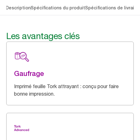
lés
Description
Spécifications du produit
Spécifications de livraiso
Les avantages clés
Gaufrage
Imprimé feuille Tork attrayant : conçu pour faire
bonne impression.