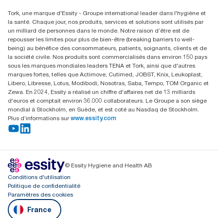
Rechercher des distributeurs
vérifiée par des tiers.
Tork, une marque d'Essity - Groupe international leader dans l'hygiène et
la santé. Chaque jour, nos produits, services et solutions sont utilisés par
un milliard de personnes dans le monde. Notre raison d’être est de
repousser les limites pour plus de bien-être (breaking barriers to well-
being) au bénéfice des consommateurs, patients, soignants, clients et de
la société civile. Nos produits sont commercialisés dans environ 150 pays
sous les marques mondiales leaders TENA et Tork, ainsi que d'autres
marques fortes, telles que Actimove, Cutimed, JOBST, Knix, Leukoplast,
Libero, Libresse, Lotus, Modibodi, Nosotras, Saba, Tempo, TOM Organic et
Zewa. En 2024, Essity a réalisé un chiffre d'affaires net de 13 milliards
d'euros et comptait environ 36.000 collaborateurs. Le Groupe a son siège
mondial à Stockholm, en Suède, et est coté au Nasdaq de Stockholm.
Plus d’informations sur
www.essity.com
© Essity Hygiene and Health AB
Conditions d'utilisation
Politique de confidentialité
Paramètres des cookies
France