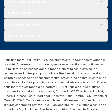
Ce que nous proposons
Solutions
Nos solutions
Développement durable
Tork Clean Care
Tork Vision Nettoyage
À propos de Tork
AD-a-Glance
Tork PaperCircle
À propos de nous
Contactez-nous
Récits d’une réussite
service-commande.tork@essity.com
01 85 07 92 00
Rechercher des distributeurs
Tork, une marque d'Essity - Groupe international leader dans l'hygiène et
la santé. Chaque jour, nos produits, services et solutions sont utilisés par
un milliard de personnes dans le monde. Notre raison d’être est de
repousser les limites pour plus de bien-être (breaking barriers to well-
being) au bénéfice des consommateurs, patients, soignants, clients et de
la société civile. Nos produits sont commercialisés dans environ 150 pays
sous les marques mondiales leaders TENA et Tork, ainsi que d'autres
marques fortes, telles que Actimove, Cutimed, JOBST, Knix, Leukoplast,
Libero, Libresse, Lotus, Modibodi, Nosotras, Saba, Tempo, TOM Organic et
Zewa. En 2024, Essity a réalisé un chiffre d'affaires net de 13 milliards
d'euros et comptait environ 36.000 collaborateurs. Le Groupe a son siège
mondial à Stockholm, en Suède, et est coté au Nasdaq de Stockholm.