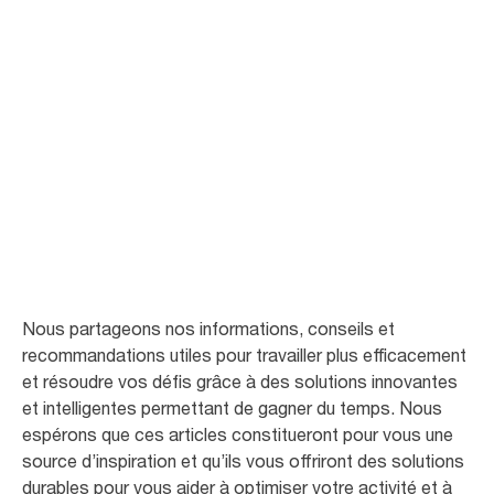
Pour votre
entreprise
Nous avons rassemblé des connaissances et expériences de tous les
secteurs dans lesquels Tork a travaillé au cours des cinquante dernières
années, pour vous aider dans votre activité.
Nous partageons nos informations, conseils et
recommandations utiles pour travailler plus efficacement
et résoudre vos défis grâce à des solutions innovantes
et intelligentes permettant de gagner du temps. Nous
espérons que ces articles constitueront pour vous une
source d’inspiration et qu’ils vous offriront des solutions
durables pour vous aider à optimiser votre activité et à