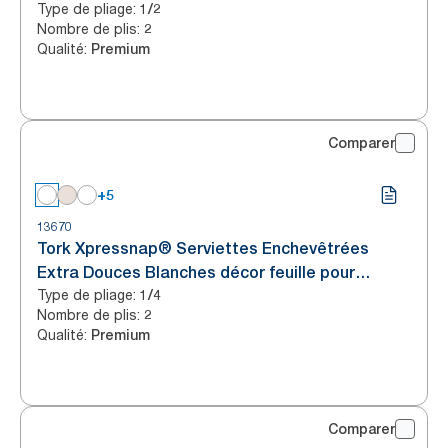
Type de pliage
:
1/2
Nombre de plis
:
2
Qualité
:
Premium
Comparer
+5
13670
Tork Xpressnap® Serviettes Enchevêtrées
Extra Douces Blanches décor feuille pour
Type de pliage
:
distributeur N4
1/4
Nombre de plis
:
2
Qualité
:
Premium
Comparer