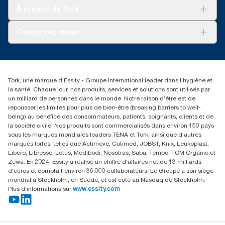
Tork Clean Care
Tork Vision Nettoyage
À propos de Tork
AD-a-Glance
Tork PaperCircle
À propos de nous
Contactez-nous
Récits d’une réussite
service-commande.tork@essity.com
01 85 07 92 00
Rechercher des distributeurs
Tork, une marque d'Essity - Groupe international leader dans l'hygiène et
la santé. Chaque jour, nos produits, services et solutions sont utilisés par
un milliard de personnes dans le monde. Notre raison d’être est de
repousser les limites pour plus de bien-être (breaking barriers to well-
being) au bénéfice des consommateurs, patients, soignants, clients et de
la société civile. Nos produits sont commercialisés dans environ 150 pays
sous les marques mondiales leaders TENA et Tork, ainsi que d'autres
marques fortes, telles que Actimove, Cutimed, JOBST, Knix, Leukoplast,
Libero, Libresse, Lotus, Modibodi, Nosotras, Saba, Tempo, TOM Organic et
Zewa. En 2024, Essity a réalisé un chiffre d'affaires net de 13 milliards
d'euros et comptait environ 36.000 collaborateurs. Le Groupe a son siège
mondial à Stockholm, en Suède, et est coté au Nasdaq de Stockholm.
Plus d’informations sur
www.essity.com