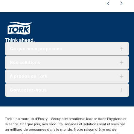
Ce que nous proposons
Solutions
Nos solutions
Développement durable
Tork Clean Care
Tork Vision Nettoyage
À propos de Tork
AD-a-Glance
Tork PaperCircle
À propos de nous
Contactez-nous
Récits d’une réussite
service-commande.tork@essity.com
01 85 07 92 00
Rechercher des distributeurs
Tork, une marque d'Essity - Groupe international leader dans l'hygiène et
la santé. Chaque jour, nos produits, services et solutions sont utilisés par
un milliard de personnes dans le monde. Notre raison d’être est de