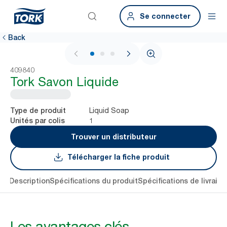
Se connecter
Back
1 / 3
409840
Tork Savon Liquide
Liquid Soap
Type de produit
1
Unités par colis
Trouver un distributeur
Télécharger la fiche produit
lés
Description
Spécifications du produit
Spécifications de livraiso
Les avantages clés