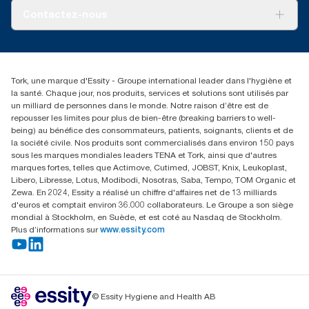
Tork PaperCircle
À propos de nous
Contactez-nous
Récits d’une réussite
service-commande.tork@essity.com
01 85 07 92 00
Rechercher des distributeurs
Tork, une marque d'Essity - Groupe international leader dans l'hygiène et
la santé. Chaque jour, nos produits, services et solutions sont utilisés par
un milliard de personnes dans le monde. Notre raison d’être est de
repousser les limites pour plus de bien-être (breaking barriers to well-
being) au bénéfice des consommateurs, patients, soignants, clients et de
la société civile. Nos produits sont commercialisés dans environ 150 pays
sous les marques mondiales leaders TENA et Tork, ainsi que d'autres
marques fortes, telles que Actimove, Cutimed, JOBST, Knix, Leukoplast,
Libero, Libresse, Lotus, Modibodi, Nosotras, Saba, Tempo, TOM Organic et
Zewa. En 2024, Essity a réalisé un chiffre d'affaires net de 13 milliards
d'euros et comptait environ 36.000 collaborateurs. Le Groupe a son siège
mondial à Stockholm, en Suède, et est coté au Nasdaq de Stockholm.
Plus d’informations sur
www.essity.com
© Essity Hygiene and Health AB