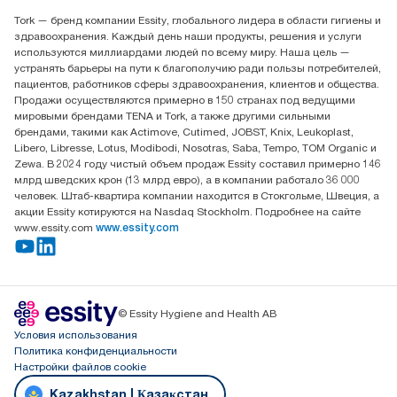
Найдите дистрибьютора
Tork — бренд компании Essity, глобального лидера в области гигиены и
Контакты на рынках СНГ
здравоохранения. Каждый день наши продукты, решения и услуги
ООО «Эссити», Представительство в Казахстане Пр.
используются миллиардами людей по всему миру. Наша цель —
Достык, 210, 2 блок, 3 этаж,
устранять барьеры на пути к благополучию ради пользы потребителей,
офис №32 050051, г.
пациентов, работников сферы здравоохранения, клиентов и общества.
Алматы, Казахстан
Продажи осуществляются примерно в 150 странах под ведущими
мировыми брендами TENA и Tork, а также другими сильными
брендами, такими как Actimove, Cutimed, JOBST, Knix, Leukoplast,
Libero, Libresse, Lotus, Modibodi, Nosotras, Saba, Tempo, TOM Organic и
Zewa. В 2024 году чистый объем продаж Essity составил примерно 146
млрд шведских крон (13 млрд евро), а в компании работало 36 000
человек. Штаб-квартира компании находится в Стокгольме, Швеция, а
акции Essity котируются на Nasdaq Stockholm. Подробнее на сайте
www.essity.com
www.essity.com
© Essity Hygiene and Health AB
Условия использования
Политика конфиденциальности
Настройки файлов cookie
Kazakhstan | Қазақстан