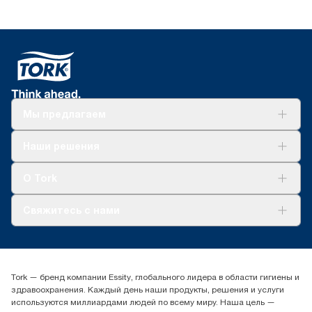
Мы предлагаем
Решения
Наши решения
Устойчивое развитие
Tork Clean Care
AD-a-Glance
О Tork
О нас
Свяжитесь с нами
Истории успеха
timur.ageyev@essity.com
(+7) 777 779 0095
Найдите дистрибьютора
Tork — бренд компании Essity, глобального лидера в области гигиены и
Контакты на рынках СНГ
здравоохранения. Каждый день наши продукты, решения и услуги
ООО «Эссити», Представительство в Казахстане Пр.
используются миллиардами людей по всему миру. Наша цель —
Достык, 210, 2 блок, 3 этаж,