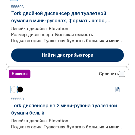
555508
Tork двойной диспенсер для туалетной
бумаги в мини-рулонах, формат Jumbo,
черный, система T2
Линейка дизайна
:
Elevation
Размер диспенсера
:
Большая емкость
Подкатегория
:
Туалетная бумага в больших и мини-рулонах
Найти дистрибьютора
Новинка
Сравнить
555560
Tork диспенсер на 2 мини-рулона туалетной
бумаги белый
Линейка дизайна
:
Elevation
Подкатегория
:
Туалетная бумага в больших и мини-рулонах