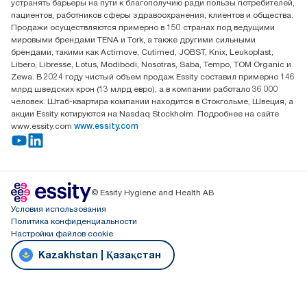
устранять барьеры на пути к благополучию ради пользы потребителей,
офис №32 050051, г.
пациентов, работников сферы здравоохранения, клиентов и общества.
Алматы, Казахстан
Продажи осуществляются примерно в 150 странах под ведущими
мировыми брендами TENA и Tork, а также другими сильными
брендами, такими как Actimove, Cutimed, JOBST, Knix, Leukoplast,
Libero, Libresse, Lotus, Modibodi, Nosotras, Saba, Tempo, TOM Organic и
Zewa. В 2024 году чистый объем продаж Essity составил примерно 146
млрд шведских крон (13 млрд евро), а в компании работало 36 000
человек. Штаб-квартира компании находится в Стокгольме, Швеция, а
акции Essity котируются на Nasdaq Stockholm. Подробнее на сайте
www.essity.com
www.essity.com
© Essity Hygiene and Health AB
Условия использования
Политика конфиденциальности
Настройки файлов cookie
Kazakhstan | Қазақстан