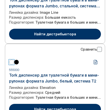
Tork диспенсер для туалетной бумаги в мини-
рулонах формата Jumbo, стальной, система
T2
Линейка дизайна
:
Image Line
Размер диспенсера
:
Большая емкость
Подкатегория
:
Туалетная бумага в больших и мини-рулонах
Найти дистрибьютора
Сравнить
555000
Tork диспенсер для туалетной бумаги в мини-
рулонах формата Jumbo, белый, система T2
Линейка дизайна
:
Elevation
Размер диспенсера
:
Средний
Подкатегория
:
Туалетная бумага в больших и мини-рулонах
Найти дистрибьютора