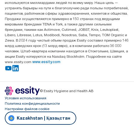
используются миллиардами людей по всему миру. Наша цель —
Достык, 210, 2 блок, 3 этаж,
устранять барьеры на пути к благополучию ради пользы потребителей,
офис №32 050051, г.
пациентов, работников сферы здравоохранения, клиентов и общества.
Алматы, Казахстан
Продажи осуществляются примерно в 150 странах под ведущими
мировыми брендами TENA и Tork, а также другими сильными
брендами, такими как Actimove, Cutimed, JOBST, Knix, Leukoplast,
Libero, Libresse, Lotus, Modibodi, Nosotras, Saba, Tempo, TOM Organic и
Zewa. В 2024 году чистый объем продаж Essity составил примерно 146
млрд шведских крон (13 млрд евро), а в компании работало 36 000
человек. Штаб-квартира компании находится в Стокгольме, Швеция, а
акции Essity котируются на Nasdaq Stockholm. Подробнее на сайте
www.essity.com
www.essity.com
© Essity Hygiene and Health AB
Условия использования
Политика конфиденциальности
Настройки файлов cookie
Kazakhstan | Қазақстан