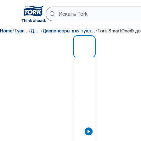
/
/
/
/
Home
Туалетная бумага
Диспенсеры
Диспенсеры для туалетной бумаги с центральной вытяжкой
1 of 7