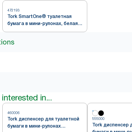
472193
Tork SmartOne® туалетная
бумага в мини-рулонах, белая,
система T9
tions
interested in...
460006
Tork диспенсер для туалетной
555000
Tork диспенсер 
бумаги в мини-рулонах
бумаги в мини-р