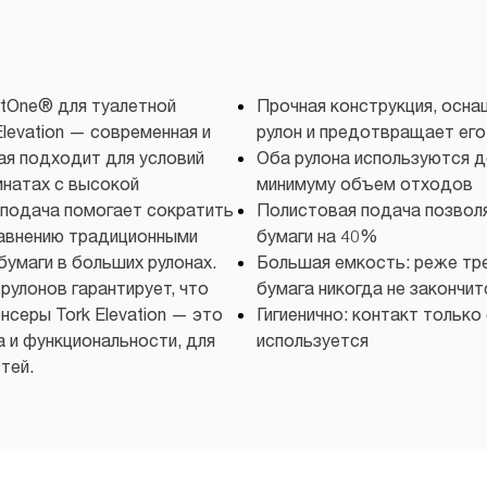
rtOne® для туалетной
Прочная конструкция, осн
Elevation — современная и
рулон и предотвращает его
ая подходит для условий
Оба рулона используются д
мнатах с высокой
минимуму объем отходов
подача помогает сократить
Полистовая подача позвол
равнению традиционными
бумаги на 40%
бумаги в больших рулонах.
Большая емкость: реже тре
рулонов гарантирует, что
бумага никогда не закончи
нсеры Tork Elevation — это
Гигиенично: контакт только
а и функциональности, для
используется
тей.