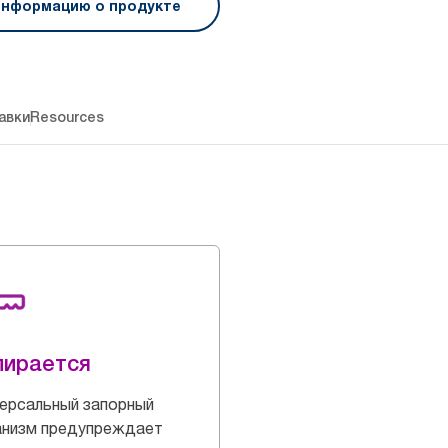
информацию о продукте
авки
Resources
пирается
ерсальный запорный
анизм предупреждает