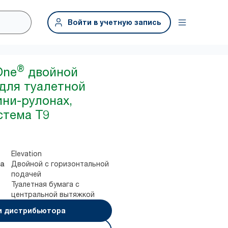
Войти в учетную запись
®
One
двойной
для туалетной
ини-рулонах,
стема T9
Elevation
Двойной с горизонтальной
а
подачей
Туалетная бумага с
центральной вытяжкой
и дистрибьютора