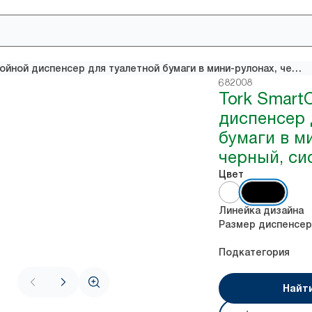
Tork SmartOne® двойной диспенсер для туалетной бумаги в мини-рулонах, черный, система T9
682008
Tork Smart
диспенсер 
бумаги в м
черный, си
Цвет
Линейка дизайна
Размер диспенсер
Подкатегория
Найт