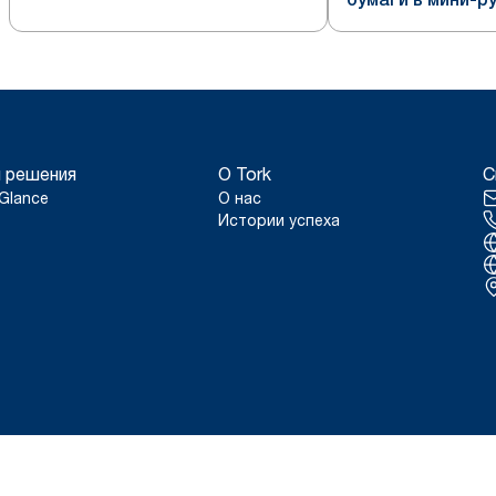
формата Jumbo, стальной,
формата Jumbo,
система T2
система T2
 решения
О Tork
С
Glance
О нас
Истории успеха