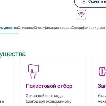
Скачать 
имущества
Описание
Спецификации товара
Спецификации дост
ущества
Полистовой отбор
За
Сокращайте отходы
Унив
благодаря экономичному
мех
 с