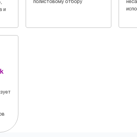
полистовому отбору
неса
,
испо
в и
k
ьзует
ов