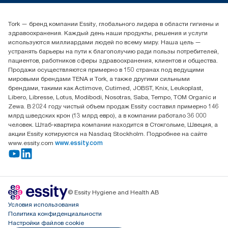
(+7) 777 779 0095
Найдите дистрибьютора
Tork — бренд компании Essity, глобального лидера в области гигиены и
Контакты на рынках СНГ
здравоохранения. Каждый день наши продукты, решения и услуги
ООО «Эссити», Представительство в Казахстане Пр.
используются миллиардами людей по всему миру. Наша цель —
Достык, 210, 2 блок, 3 этаж,
устранять барьеры на пути к благополучию ради пользы потребителей,
офис №32 050051, г.
пациентов, работников сферы здравоохранения, клиентов и общества.
Алматы, Казахстан
Продажи осуществляются примерно в 150 странах под ведущими
мировыми брендами TENA и Tork, а также другими сильными
брендами, такими как Actimove, Cutimed, JOBST, Knix, Leukoplast,
Libero, Libresse, Lotus, Modibodi, Nosotras, Saba, Tempo, TOM Organic и
Zewa. В 2024 году чистый объем продаж Essity составил примерно 146
млрд шведских крон (13 млрд евро), а в компании работало 36 000
человек. Штаб-квартира компании находится в Стокгольме, Швеция, а
акции Essity котируются на Nasdaq Stockholm. Подробнее на сайте
www.essity.com
www.essity.com
© Essity Hygiene and Health AB
Условия использования
Политика конфиденциальности
Настройки файлов cookie