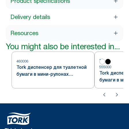
Product specifications
Delivery details
Resources
You might also be interested in...
460006
Tork диспенсер для туалетной
555000
Tork диспен
бумаги в мини-рулонах
бумаги в ми
формата Jumbo, стальной,
формата Jum
система T2
система T2