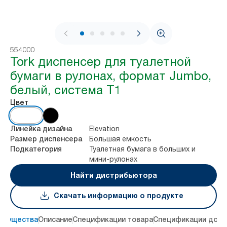
1 / 8
554000
Tork диспенсер для туалетной
бумаги в рулонах, формат Jumbo,
белый, система T1
Цвет
Elevation
Линейка дизайна
Большая емкость
Размер диспенсера
Туалетная бумага в больших и
Подкатегория
мини-рулонах
Найти дистрибьютора
Скачать информацию о продукте
имущества
Описание
Спецификации товара
Спецификации дост