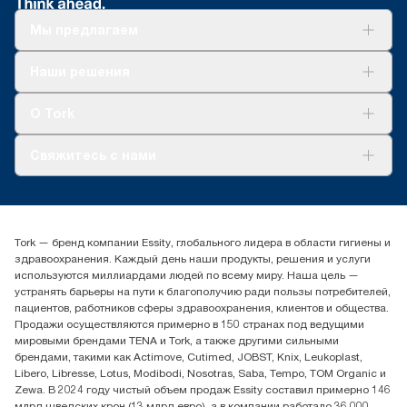
Мы предлагаем
Решения
Наши решения
Устойчивое развитие
Tork Clean Care
AD-a-Glance
О Tork
О нас
Свяжитесь с нами
Истории успеха
timur.ageyev@essity.com
(+7) 777 779 0095
Найдите дистрибьютора
Tork — бренд компании Essity, глобального лидера в области гигиены и
Контакты на рынках СНГ
здравоохранения. Каждый день наши продукты, решения и услуги
ООО «Эссити», Представительство в Казахстане Пр.
используются миллиардами людей по всему миру. Наша цель —
Достык, 210, 2 блок, 3 этаж,
устранять барьеры на пути к благополучию ради пользы потребителей,
офис №32 050051, г.
пациентов, работников сферы здравоохранения, клиентов и общества.
Алматы, Казахстан
Продажи осуществляются примерно в 150 странах под ведущими
мировыми брендами TENA и Tork, а также другими сильными
брендами, такими как Actimove, Cutimed, JOBST, Knix, Leukoplast,
Libero, Libresse, Lotus, Modibodi, Nosotras, Saba, Tempo, TOM Organic и
Zewa. В 2024 году чистый объем продаж Essity составил примерно 146
млрд шведских крон (13 млрд евро), а в компании работало 36 000