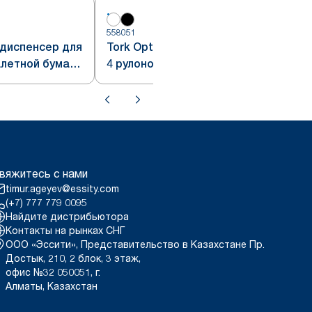
558051
5
 диспенсер для
Tork OptiServe® диспенсер для
алетной бумаги
4 рулонов туалетной бумаги
без втулки
вяжитесь с нами
timur.ageyev@essity.com
(+7) 777 779 0095
Найдите дистрибьютора
Контакты на рынках СНГ
ООО «Эссити», Представительство в Казахстане Пр.
Достык, 210, 2 блок, 3 этаж,
офис №32 050051, г.
Алматы, Казахстан