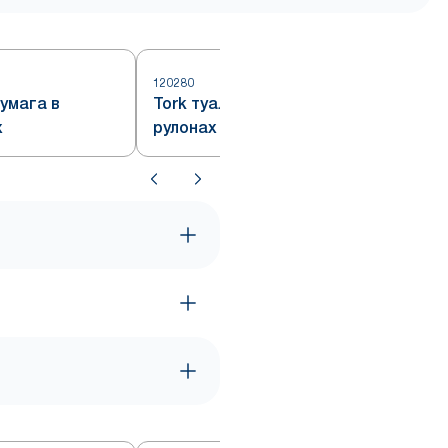
120280
бумага в
Tork туалетная бумага в мини-
х
рулонах