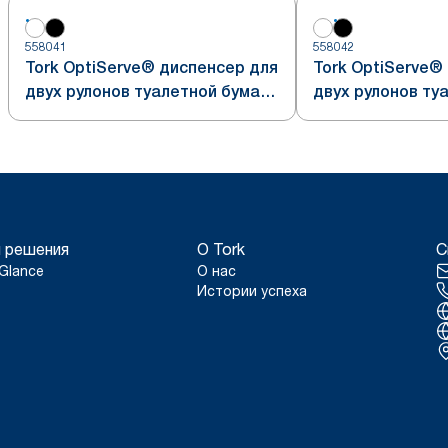
558041
558042
Tork OptiServe® диспенсер для
Tork OptiServe®
двух рулонов туалетной бумаги
двух рулонов ту
без втулки
без втулки
 решения
О Tork
С
Glance
О нас
Истории успеха