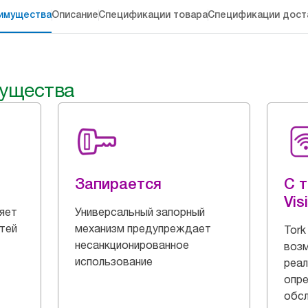
имущества
Описание
Спецификации товара
Спецификации дост
ущества
Запирается
С т
Vis
яет
Универсальный запорный
тей
механизм предупреждает
Tork
несанкционированное
воз
использование
реал
опре
обс