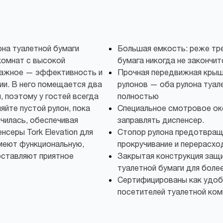
она туалетной бумаги
Большая емкость: реже тре
комнат с высокой
бумага никогда не закончи
важное — эффективность и
Прочная передвижная крыш
ии. В него помещается два
рулонов — оба рулона туал
, поэтому у гостей всегда
полностью
яйте пустой рулон, пока
Специальное смотровое око
нчилась, обеспечивая
заправлять диспенсер.
серы Tork Elevation для
Стопор рулона предотвра
имеют функциональную,
прокручивание и перерасхо
оставляют приятное
Закрытая конструкция защ
туалетной бумаги для более
Сертифицированы как удоб
посетителей туалетной ко