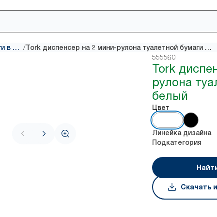
/
Диспенсеры для туалетной бумаги в больших рулонах
Tork диспенсер на 2 мини-рулона туалетной бумаги белый
555560
Tork диспе
рулона туа
белый
Цвет
Линейка дизайна
Подкатегория
Найт
Скачать 