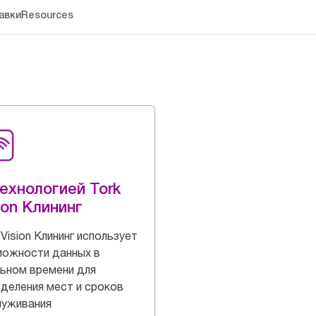
авки
Resources
ехнологией Tork
ion Клининг
 Vision Клининг использует
можности данных в
ьном времени для
деления мест и сроков
луживания