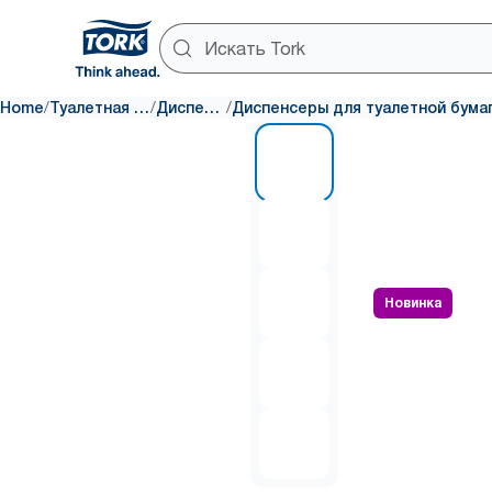
/
/
/
Home
Туалетная бумага
Диспенсеры
1 of 5
Новинка