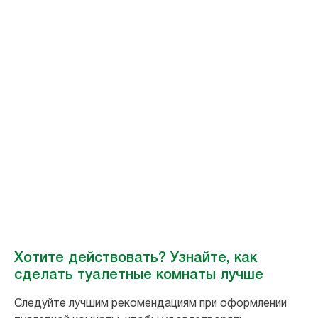
Присоединяйтесь к движению
Более высокий
уровень гигиены
для всех
Поддерживая движение за инклюзивную гигиену, вы поможете
улучшить условия в туалетных комнатах по всему
миру. #БолееВысокийУровеньГигиеныДляВсех
Хотите действовать? Узнайте, как
сделать туалетные комнаты лучше
Следуйте лучшим рекомендациям при оформлении