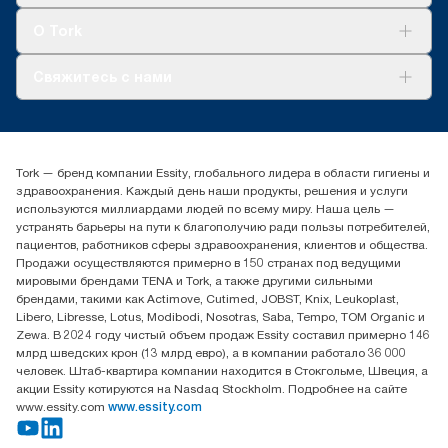
Tork Clean Care
AD-a-Glance
О Tork
О нас
Свяжитесь с нами
Истории успеха
timur.ageyev@essity.com
(+7) 777 779 0095
Найдите дистрибьютора
Tork — бренд компании Essity, глобального лидера в области гигиены и
Контакты на рынках СНГ
здравоохранения. Каждый день наши продукты, решения и услуги
ООО «Эссити», Представительство в Казахстане Пр.
используются миллиардами людей по всему миру. Наша цель —
Достык, 210, 2 блок, 3 этаж,
устранять барьеры на пути к благополучию ради пользы потребителей,
офис №32 050051, г.
пациентов, работников сферы здравоохранения, клиентов и общества.
Алматы, Казахстан
Продажи осуществляются примерно в 150 странах под ведущими
мировыми брендами TENA и Tork, а также другими сильными
брендами, такими как Actimove, Cutimed, JOBST, Knix, Leukoplast,
Libero, Libresse, Lotus, Modibodi, Nosotras, Saba, Tempo, TOM Organic и
Zewa. В 2024 году чистый объем продаж Essity составил примерно 146
млрд шведских крон (13 млрд евро), а в компании работало 36 000
человек. Штаб-квартира компании находится в Стокгольме, Швеция, а
акции Essity котируются на Nasdaq Stockholm. Подробнее на сайте
www.essity.com
www.essity.com