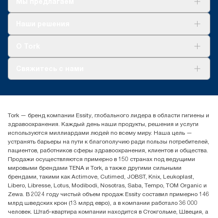
Мы предлагаем
Решения
Наши решения
Устойчивое развитие
Tork Clean Care
AD-a-Glance
О Tork
О нас
Свяжитесь с нами
Истории успеха
timur.ageyev@essity.com
(+7) 777 779 0095
Найдите дистрибьютора
Tork — бренд компании Essity, глобального лидера в области гигиены и
Контакты на рынках СНГ
здравоохранения. Каждый день наши продукты, решения и услуги
ООО «Эссити», Представительство в Казахстане Пр.
используются миллиардами людей по всему миру. Наша цель —
Достык, 210, 2 блок, 3 этаж,
устранять барьеры на пути к благополучию ради пользы потребителей,
офис №32 050051, г.
пациентов, работников сферы здравоохранения, клиентов и общества.
Алматы, Казахстан
Продажи осуществляются примерно в 150 странах под ведущими
мировыми брендами TENA и Tork, а также другими сильными
брендами, такими как Actimove, Cutimed, JOBST, Knix, Leukoplast,
Libero, Libresse, Lotus, Modibodi, Nosotras, Saba, Tempo, TOM Organic и
Zewa. В 2024 году чистый объем продаж Essity составил примерно 146
млрд шведских крон (13 млрд евро), а в компании работало 36 000
человек. Штаб-квартира компании находится в Стокгольме, Швеция, а